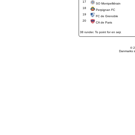
17
SO Montpelliérain
18
Perpignan FC
19
FC de Grenoble
20
CA de Paris
38 runder. To point for en sejr.
© 2
Danmarks st