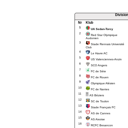
Divisio
Nr
Klub
1
UA Sedan-Torcy
2
Red Star Olympique
Audonien
3
Stade Rennais Université
Club
4
Le Havre AC
5
US Valenciennes-Anzin
6
SCO Angers
7
FC de Séte
8
FC de Rouen
9
Olympique Alésien
10
FC de Nantes
11
AS Béziers
12
SC de Toulon
13
Stade Français FC
14
AS de Cannes
15
AS Aixoise
16
RCFC Besancon