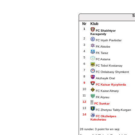
S
Nr
Klub
1
FC Shakhtyor
Karagandy
2
FC Irtysh Pavlodar
3
FK Aktobe
4
FK Taraz
5
FC Astana
6
FC Tobol Kostanay
7
FC Ordabasy Shymkent
8
Akzhayik Oral
9
FC Kaisar Kyzylorda
10
FC Kairat Almaty
11
FK Atyrau
12
FC Sunkar
13
FC Zhetysu Taldy-Kurgan
14
FC Okzhetpes
Kokshetau
26 runder. 3 point for en sejr.