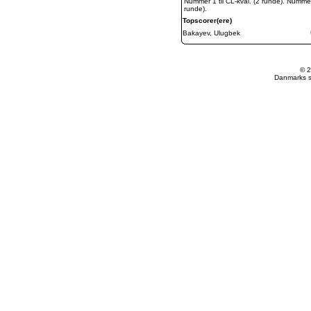
Nummer 1 til CL-kval. (2 runde). Numme
runde).
Topscorer(ere)
Bakayev, Ulugbek
© 2
Danmarks st