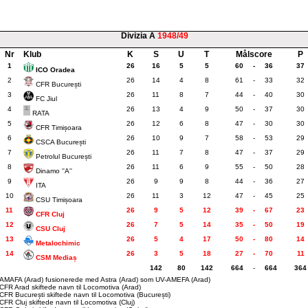
Divizia A
1948/49
Nr
Klub
K
S
U
T
Målscore
P
1
26
16
5
5
60
-
36
37
ICO Oradea
2
26
14
4
8
61
-
33
32
CFR București
3
26
11
8
7
44
-
40
30
FC Jiul
4
26
13
4
9
50
-
37
30
RATA
5
26
12
6
8
47
-
30
30
CFR Timișoara
6
26
10
9
7
58
-
53
29
CSCA București
7
26
11
7
8
47
-
37
29
Petrolul București
8
26
11
6
9
55
-
50
28
Dinamo ''A''
9
26
9
9
8
44
-
36
27
ITA
10
26
11
3
12
47
-
45
25
CSU Timișoara
11
26
9
5
12
39
-
67
23
CFR Cluj
12
26
7
5
14
35
-
50
19
CSU Cluj
13
26
5
4
17
50
-
80
14
Metalochimic
14
26
3
5
18
27
-
70
11
CSM Mediaș
142
80
142
664
-
664
364
AMAFA (Arad) fusionerede med Astra (Arad) som UV-AMEFA (Arad)
CFR Arad skiftede navn til Locomotiva (Arad)
CFR București skiftede navn til Locomotiva (București)
CFR Cluj skiftede navn til Locomotiva (Cluj)