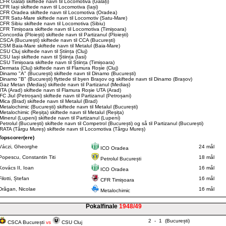
CFR Galați skiftede navn til Locomotiva (Galați)
CFR Iași skiftede navn til Locomotiva (Iași)
CFR Oradea skiftede navn til Locomotiva (Oradea)
CFR Satu-Mare skiftede navn til Locomotiv (Satu-Mare)
CFR Sibiu skiftede navn til Locomotiva (Sibiu)
CFR Timișoara skiftede navn til Locomotiva (Timișoara)
Concordia (Ploiești) skiftede navn til Partizanul (Ploiești)
CSCA (București) skiftede navn til CCA (București)
CSM Baia-Mare skiftede navn til Metalul (Baia-Mare)
CSU Cluj skiftede navn til Știința (Cluj)
CSU Iași skiftede navn til Știința (Iasi)
CSU Timișoara skiftede navn til Știința (Timișoara)
Dermata (Cluj) skiftede navn til Flamura Roșie (Cluj)
Dinamo "A" (București) skiftede navn til Dinamo (București)
Dinamo "B" (București) flyttede til byen Brașov og skiftede navn til Dinamo (Brașov)
Gaz Metan (Mediaș) skiftede navn til Partizanul (Mediaș)
ITA (Arad) skiftede navn til Flamura Roșie UTA (Arad)
FC Jiul (Petroșani) skiftede navn til Partizanul (Petroșani)
Mica (Brad) skiftede navn til Metalul (Brad)
Metalochimic (București) skiftede navn til Metalul (București)
Metalochimic (Reșița) skiftede navn til Metalul (Reșița)
Minerul (Lupeni) skiftede navn til Partizanul (Lupeni)
Petrolul (București) skiftede navn til Competrol (București) og så til Partizanul (București)
RATA (Târgu Mureș) skiftede navn til Locomotiva (Târgu Mureș)
Topscorer(ere)
Váczi, Gheorghe
24 mål
ICO Oradea
Popescu, Constantin Titi
18 mål
Petrolul București
Kovács II, Ioan
16 mål
ICO Oradea
Filotti, Ștefan
16 mål
CFR Timișoara
Drăgan, Nicolae
16 mål
Metalochimic
Pokalfinale
1948/49
2 - 1 (București)
CSCA București
vs
CSU Cluj