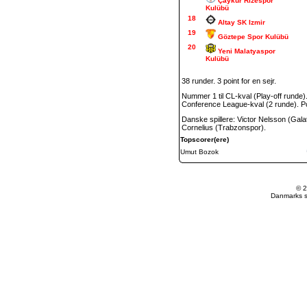
Çaykur Rizespor
Kulübü
18
Altay SK Izmir
19
Göztepe Spor Kulübü
20
Yeni Malatyaspor
Kulübü
38 runder. 3 point for en sejr.
Nummer 1 til CL-kval (Play-off runde)
Conference League-kval (2 runde). Po
Danske spillere: Victor Nelsson (Gal
Cornelius (Trabzonspor).
Topscorer(ere)
Umut Bozok
© 2
Danmarks st