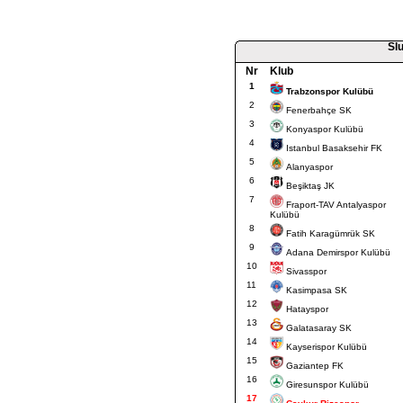
Slu
Nr
Klub
1
Trabzonspor Kulübü
2
Fenerbahçe SK
3
Konyaspor Kulübü
4
Istanbul Basaksehir FK
5
Alanyaspor
6
Beşiktaş JK
7
Fraport-TAV Antalyaspor
Kulübü
8
Fatih Karagümrük SK
9
Adana Demirspor Kulübü
10
Sivasspor
11
Kasimpasa SK
12
Hatayspor
13
Galatasaray SK
14
Kayserispor Kulübü
15
Gaziantep FK
16
Giresunspor Kulübü
17