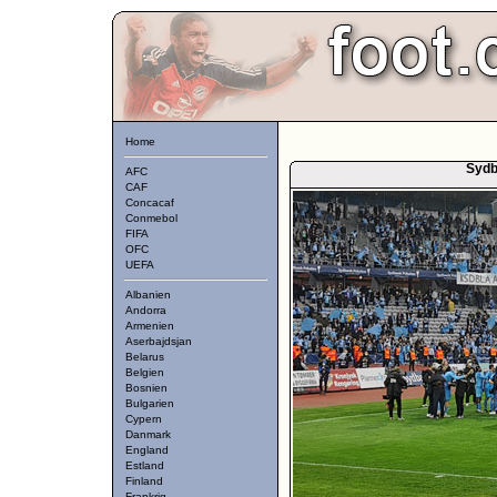
Home
Sydb
AFC
CAF
Concacaf
Conmebol
FIFA
OFC
UEFA
Albanien
Andorra
Armenien
Aserbajdsjan
Belarus
Belgien
Bosnien
Bulgarien
Cypern
Danmark
England
Estland
Finland
Frankrig