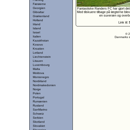
Færøerne
Georgien
Fantastiske Randers FC har gjort det 
Med tilskuere tilbage på lægterne blev
Gibraltar
en suveræn og overbe
Grækenland
Holland
Link til:
Irland
Island
Israel
© 2
Italien
Danmarks st
Kazakhstan
Kosovo
Kroatien
Letland
Liechtenstein
Litauen
Luxembourg
Malta
Moldova
Montenegro
Nordirland
Nordmakedonien
Norge
Polen
Portugal
Rumænien
Rusland
SanMarino
Schweiz
Serbien
Skotland
Slovakiet
Slovenien