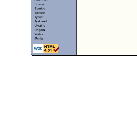
Spanien
Sverige
Tjekkiet
Tyrkiet
Tyskland
Ukraine
Ungarn
Wales
Østrig