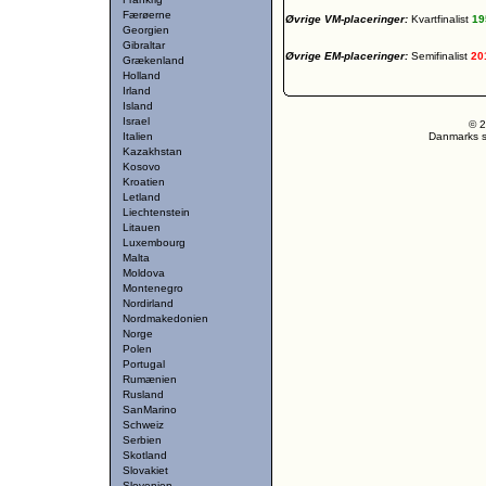
Færøerne
Øvrige VM-placeringer:
Kvartfinalist
1
Georgien
Gibraltar
Øvrige EM-placeringer:
Semifinalist
20
Grækenland
Holland
Irland
Island
Israel
© 2
Italien
Danmarks st
Kazakhstan
Kosovo
Kroatien
Letland
Liechtenstein
Litauen
Luxembourg
Malta
Moldova
Montenegro
Nordirland
Nordmakedonien
Norge
Polen
Portugal
Rumænien
Rusland
SanMarino
Schweiz
Serbien
Skotland
Slovakiet
Slovenien