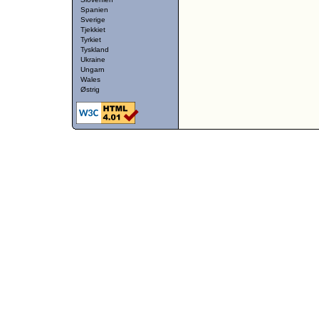
Spanien
Sverige
Tjekkiet
Tyrkiet
Tyskland
Ukraine
Ungarn
Wales
Østrig