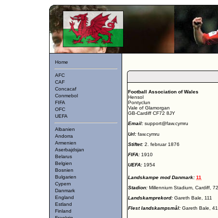
Home
AFC
CAF
Concacaf
Football Association of Wales
Conmebol
Hensol
FIFA
Pontyclun
Vale of Glamorgan
OFC
GB-Cardiff CF72 8JY
UEFA
Email:
support@faw.cymru
Albanien
Url:
faw.cymru
Andorra
Armenien
Stiftet:
2. februar 1876
Aserbajdsjan
FIFA:
1910
Belarus
Belgien
UEFA:
1954
Bosnien
Bulgarien
Landskampe mod Danmark:
11
Cypern
Stadion:
Millennium Stadium, Cardiff, 7
Danmark
England
Landskamprekord:
Gareth Bale, 111
Estland
Flest landskampsmål:
Gareth Bale, 41
Finland
Frankrig