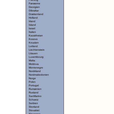
Færøerne
Georgien
Gibraltar
Grækenland
Holland
Irland
Island
Israel
Italien
Kazakhstan
Kosovo
Kroatien
Letland
Liechtenstein
Litauen
Luxembourg
Malta
Moldova
Montenegro
Nordirland
Nordmakedonien
Norge
Polen
Portugal
Rumænien
Rusland
SanMarino
Schweiz
Serbien
Skotland
Slovakiet
Slovenien