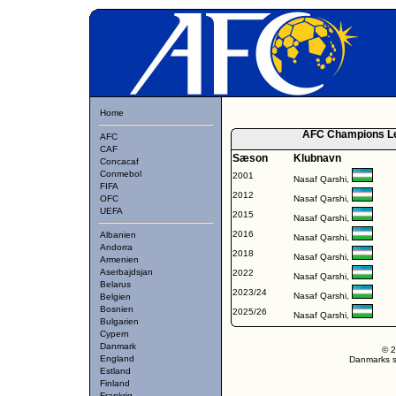
Home
AFC Champions Lea
AFC
CAF
Sæson
Klubnavn
Concacaf
Conmebol
2001
Nasaf Qarshi,
FIFA
2012
OFC
Nasaf Qarshi,
UEFA
2015
Nasaf Qarshi,
2016
Albanien
Nasaf Qarshi,
Andorra
2018
Nasaf Qarshi,
Armenien
Aserbajdsjan
2022
Nasaf Qarshi,
Belarus
2023/24
Nasaf Qarshi,
Belgien
Bosnien
2025/26
Nasaf Qarshi,
Bulgarien
Cypern
Danmark
© 2
England
Danmarks st
Estland
Finland
Frankrig