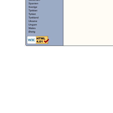
Spanien
Sverige
Tjekkiet
Tyrkiet
Tyskland
Ukraine
Ungarn
Wales
Østrig