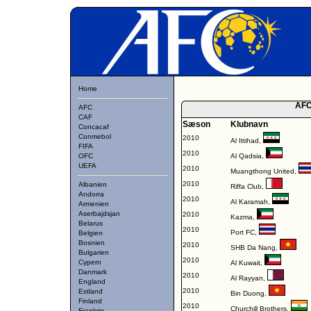
Home
AFC
AFC
CAF
Sæson
Klubnavn
Concacaf
Conmebol
2010
Al Ittihad
,
FIFA
2010
OFC
Al Qadsia
,
UEFA
2010
Muangthong United
,
2010
Albanien
Riffa Club
,
Andorra
2010
Al Karamah
,
Armenien
Aserbajdsjan
2010
Kazma
,
Belarus
2010
Port FC
,
Belgien
Bosnien
2010
SHB Da Nang
,
Bulgarien
2010
Cypern
Al Kuwait
,
Danmark
2010
Al Rayyan
,
England
2010
Estland
Bin Duong
,
Finland
2010
Churchill Brothers
,
Frankrig