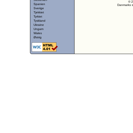
© 2
Spanien
Danmarks st
Sverige
Tjekkiet
Tyrkiet
Tyskland
Ukraine
Ungarn
Wales
Østrig