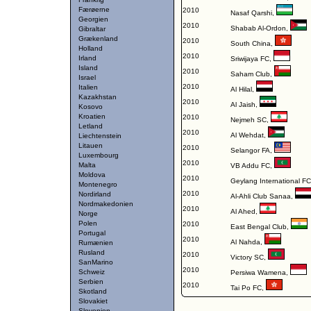
Færøerne
2010
Nasaf Qarshi
,
Georgien
2010
Shabab Al-Ordon
,
Gibraltar
Grækenland
2010
South China
,
Holland
2010
Irland
Sriwijaya FC
,
Island
2010
Saham Club
,
Israel
2010
Italien
Al Hilal
,
Kazakhstan
2010
Al Jaish
,
Kosovo
Kroatien
2010
Nejmeh SC
,
Letland
2010
Al Wehdat
,
Liechtenstein
Litauen
2010
Selangor FA
,
Luxembourg
2010
Malta
VB Addu FC
,
Moldova
2010
Geylang International FC
Montenegro
2010
Nordirland
Al-Ahli Club Sanaa
,
Nordmakedonien
2010
Al Ahed
,
Norge
Polen
2010
East Bengal Club
,
Portugal
2010
Al Nahda
,
Rumænien
Rusland
2010
Victory SC
,
SanMarino
2010
Schweiz
Persiwa Wamena
,
Serbien
2010
Tai Po FC
,
Skotland
Slovakiet
Slovenien