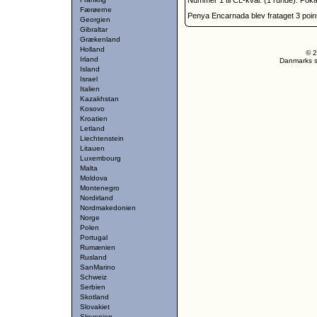
Nummer 1 til CL-kval. (1 runde). Poka
Færøerne
Penya Encarnada blev frataget 3 poin
Georgien
Gibraltar
Grækenland
Holland
© 2
Irland
Danmarks st
Island
Israel
Italien
Kazakhstan
Kosovo
Kroatien
Letland
Liechtenstein
Litauen
Luxembourg
Malta
Moldova
Montenegro
Nordirland
Nordmakedonien
Norge
Polen
Portugal
Rumænien
Rusland
SanMarino
Schweiz
Serbien
Skotland
Slovakiet
Slovenien