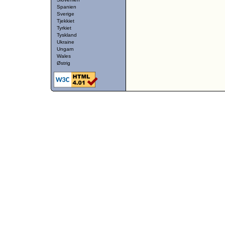
Spanien
Sverige
Tjekkiet
Tyrkiet
Tyskland
Ukraine
Ungarn
Wales
Østrig