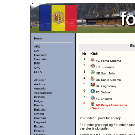
Home
Slu
AFC
CAF
Nr
Klub
Concacaf
1
Conmebol
FC Santa Coloma
FIFA
2
FC Lusitanos
OFC
3
UEFA
UE Sant Juliá
4
UE Santa Coloma
Albanien
Andorra
5
UE Engordany
Armenien
6
FC Ordino
Aserbajdsjan
Belarus
7
FC Encamp
Belgien
8
AC Penya Encarnada
Bosnien
d'Andorra
Bulgarien
Cypern
Danmark
20 runder. 3 point for en sejr.
England
14 runder grundspil og 6 runder sluts
Estland
værdier til slutspillet.
Finland
Frankrig