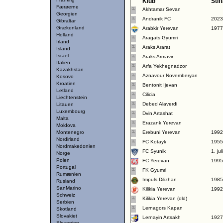
Klub
Stif
Færøerne
Akhtamar Sevan
Georgien
Andranik FC
2023
Gibraltar
Grækenland
Arabkir Yerevan
1977
Holland
Aragats Gyumri
Irland
Araks Ararat
Island
Israel
Araks Armavir
Italien
Arfa Yekhegnadzor
Kazakhstan
Aznavour Novemberyan
Kosovo
Kroatien
Bentonit Ijevan
Letland
Cilicia
Liechtenstein
Debed Alaverdi
Litauen
Luxembourg
Dvin Artashat
Malta
Erazank Yerevan
Moldova
Montenegro
Erebuni Yerevan
1992
Nordirland
FC Kotayk
1955
Nordmakedonien
FC Syunik
1. ju
Norge
Polen
FC Yerevan
1995
Portugal
FK Gyumri
Rumænien
Impuls Dilizhan
1985
Rusland
SanMarino
Kilikia Yerevan
1992
Schweiz
Kilikia Yerevan (old)
Serbien
Lernagors Kapan
Skotland
Slovakiet
Lernayin Artsakh
1927
Slovenien