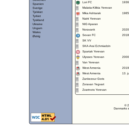
Lori FC
1936
Spanien
Malatia-Kilikia Yerevan
Sverige
Tjekkiet
Mika Ashtarak
1985
Tyrkiet
Nairit Yerevan
Tyskland
Ukraine
NIG Aparan
Ungarn
Noravank
2020
Wales
Sevan FC
2018
Østrig
SK VV
SKA-Arai Echmiadzin
Spartak Yerevan
Ulysses Yerevan
2000
Van Yerevan
West Armenia
2019
West Armenia
13. j
Zankezour Goris
Zoravan Yegvart
Zvartnots Yerevan
© 2
Danmarks st