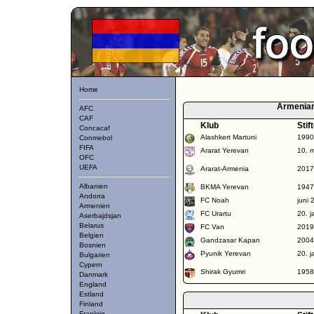
Home
Armenian
AFC
CAF
Klub
Stif
Concacaf
Alashkert Martuni
1990
Conmebol
FIFA
Ararat Yerevan
10. 
OFC
UEFA
Ararat-Armenia
2017
Albanien
BKMA Yerevan
1947
Andorra
FC Noah
juni 
Armenien
FC Urartu
20. 
Aserbajdsjan
Belarus
FC Van
2019
Belgien
Gandzasar Kapan
2004
Bosnien
Pyunik Yerevan
20. 
Bulgarien
Cypern
Shirak Gyumri
1958
Danmark
England
Estland
Finland
Frankrig