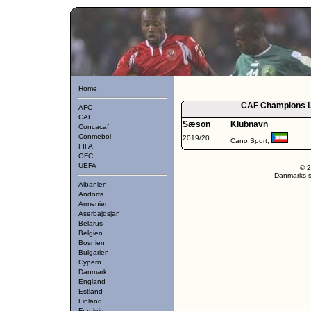
Home
CAF Champions Le
AFC
CAF
Sæson
Klubnavn
Concacaf
Conmebol
2019/20
Cano Sport,
FIFA
OFC
UEFA
© 2
Danmarks st
Albanien
Andorra
Armenien
Aserbajdsjan
Belarus
Belgien
Bosnien
Bulgarien
Cypern
Danmark
England
Estland
Finland
Frankrig