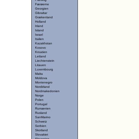
Færøerne
Georgien
Gibraltar
Grækenland
Holland
Irland
Island
Israel
Italien
Kazakhstan
Kosovo
Kroatien
Letland
Liechtenstein
Litauen
Luxembourg
Malta
Moldova
Montenegro
Nordirland
Nordmakedonien
Norge
Polen
Portugal
Rumænien
Rusland
SanMarino
Schweiz
Serbien
Skotland
Slovakiet
Slovenien