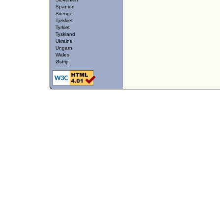
Spanien
Sverige
Tjekkiet
Tyrkiet
Tyskland
Ukraine
Ungarn
Wales
Østrig