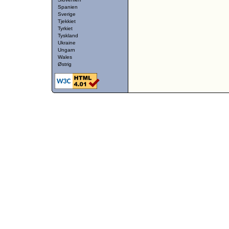
Spanien
Sverige
Tjekkiet
Tyrkiet
Tyskland
Ukraine
Ungarn
Wales
Østrig