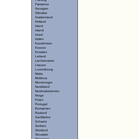
Færøerne
Georgien
Gibraltar
Grækenland
Holland
Irland
Island
Israel
Italien
Kazakhstan
Kosovo
Kroatien
Letland
Liechtenstein
Litauen
Luxembourg
Malta
Moldova
Montenegro
Nordirland
Nordmakedonien
Norge
Polen
Portugal
Rumænien
Rusland
SanMarino
Schweiz
Serbien
Skotland
Slovakiet
Slovenien