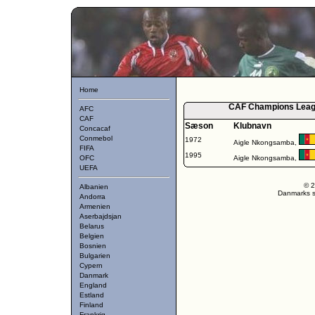
Home
CAF Champions Leagu
AFC
CAF
Sæson
Klubnavn
Concacaf
Conmebol
1972
Aigle Nkongsamba,
FIFA
1995
OFC
Aigle Nkongsamba,
UEFA
© 2
Albanien
Danmarks st
Andorra
Armenien
Aserbajdsjan
Belarus
Belgien
Bosnien
Bulgarien
Cypern
Danmark
England
Estland
Finland
Frankrig