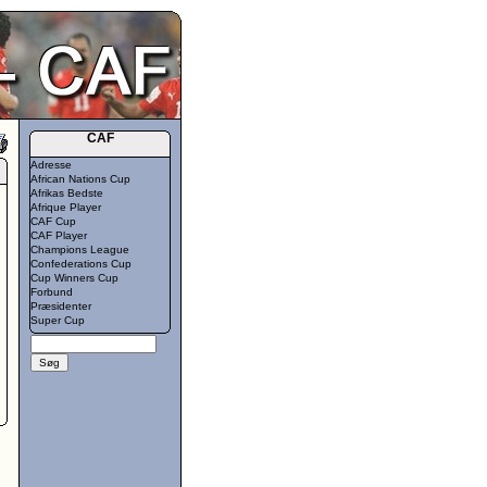
CAF
Adresse
African Nations Cup
Afrikas Bedste
Afrique Player
CAF Cup
CAF Player
Champions League
Confederations Cup
Cup Winners Cup
Forbund
Præsidenter
Super Cup