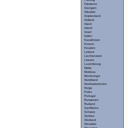
Færøerne
Georgien
Gibraltar
Grækenland
Holland
Irland
Island
Israel
Italien
Kazakhstan
Kosovo
Kroatien
Letland
Liechtenstein
Litauen
Luxembourg
Malta
Moldova
Montenegro
Nordirland
Nordmakedonien
Norge
Polen
Portugal
Rumænien
Rusland
SanMarino
Schweiz
Serbien
Skotland
Slovakiet
Slovenien