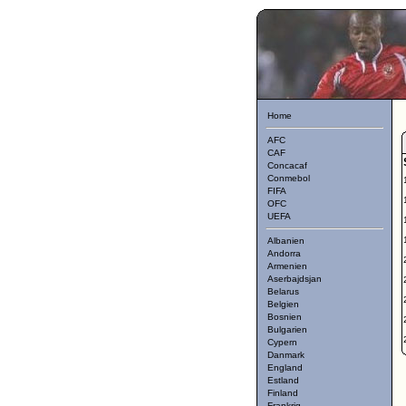
Home
AFC
CAF
Concacaf
Conmebol
FIFA
OFC
UEFA
Albanien
Andorra
Armenien
Aserbajdsjan
Belarus
Belgien
Bosnien
Bulgarien
Cypern
Danmark
England
Estland
Finland
Frankrig