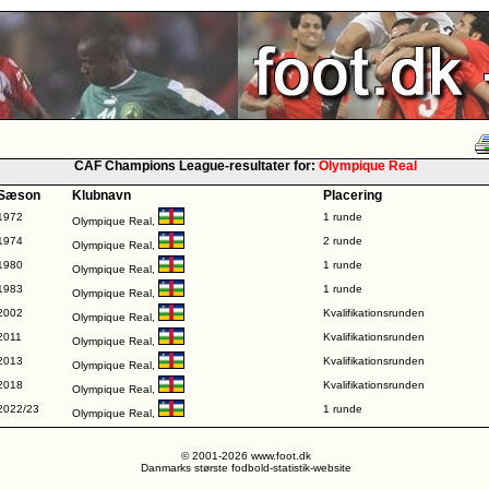
CAF Champions League-resultater for:
Olympique Real
Sæson
Klubnavn
Placering
1972
1 runde
Olympique Real,
1974
2 runde
Olympique Real,
1980
1 runde
Olympique Real,
1983
1 runde
Olympique Real,
2002
Kvalifikationsrunden
Olympique Real,
2011
Kvalifikationsrunden
Olympique Real,
2013
Kvalifikationsrunden
Olympique Real,
2018
Kvalifikationsrunden
Olympique Real,
2022/23
1 runde
Olympique Real,
© 2001-2026 www.foot.dk
Danmarks største fodbold-statistik-website