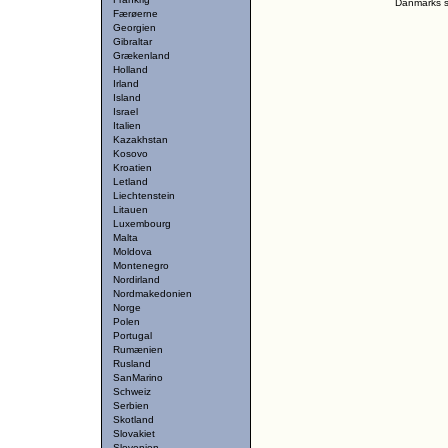
Danmarks st
Færøerne
Georgien
Gibraltar
Grækenland
Holland
Irland
Island
Israel
Italien
Kazakhstan
Kosovo
Kroatien
Letland
Liechtenstein
Litauen
Luxembourg
Malta
Moldova
Montenegro
Nordirland
Nordmakedonien
Norge
Polen
Portugal
Rumænien
Rusland
SanMarino
Schweiz
Serbien
Skotland
Slovakiet
Slovenien