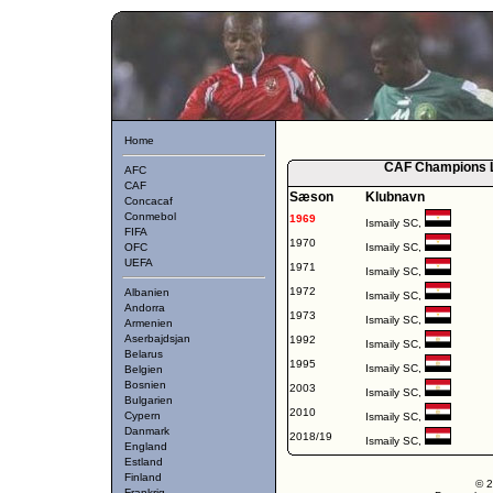
Home
CAF Champions L
AFC
CAF
Sæson
Klubnavn
Concacaf
Conmebol
1969
Ismaily SC,
FIFA
1970
OFC
Ismaily SC,
UEFA
1971
Ismaily SC,
1972
Albanien
Ismaily SC,
Andorra
1973
Ismaily SC,
Armenien
Aserbajdsjan
1992
Ismaily SC,
Belarus
1995
Ismaily SC,
Belgien
Bosnien
2003
Ismaily SC,
Bulgarien
2010
Cypern
Ismaily SC,
Danmark
2018/19
Ismaily SC,
England
Estland
Finland
© 2
Frankrig