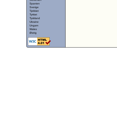
Spanien
Sverige
Tjekkiet
Tyrkiet
Tyskland
Ukraine
Ungarn
Wales
Østrig