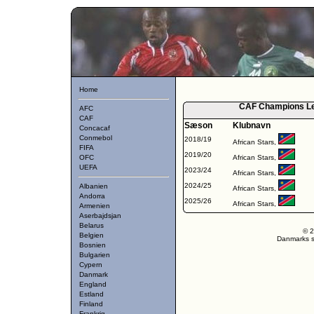
Home
CAF Champions Lea
AFC
CAF
Sæson
Klubnavn
Concacaf
Conmebol
2018/19
African Stars,
FIFA
2019/20
OFC
African Stars,
UEFA
2023/24
African Stars,
2024/25
Albanien
African Stars,
Andorra
2025/26
African Stars,
Armenien
Aserbajdsjan
Belarus
© 2
Belgien
Danmarks st
Bosnien
Bulgarien
Cypern
Danmark
England
Estland
Finland
Frankrig