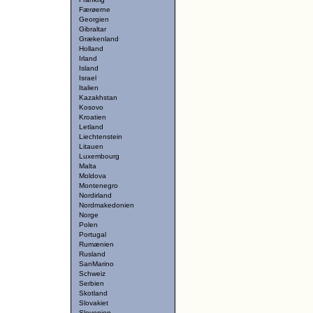
Færøerne
Georgien
Gibraltar
Grækenland
Holland
Irland
Island
Israel
Italien
Kazakhstan
Kosovo
Kroatien
Letland
Liechtenstein
Litauen
Luxembourg
Malta
Moldova
Montenegro
Nordirland
Nordmakedonien
Norge
Polen
Portugal
Rumænien
Rusland
SanMarino
Schweiz
Serbien
Skotland
Slovakiet
Slovenien