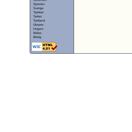
Spanien
Sverige
Tjekkiet
Tyrkiet
Tyskland
Ukraine
Ungarn
Wales
Østrig