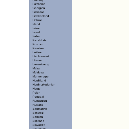
Færøerne
Georgien
Gibraltar
Grækenland
Holland
Irland
Island
Israel
Italien
Kazakhstan
Kosovo
Kroatien
Letland
Liechtenstein
Litauen
Luxembourg
Malta
Moldova
Montenegro
Nordirland
Nordmakedonien
Norge
Polen
Portugal
Rumænien
Rusland
SanMarino
Schweiz
Serbien
Skotland
Slovakiet
Slovenien