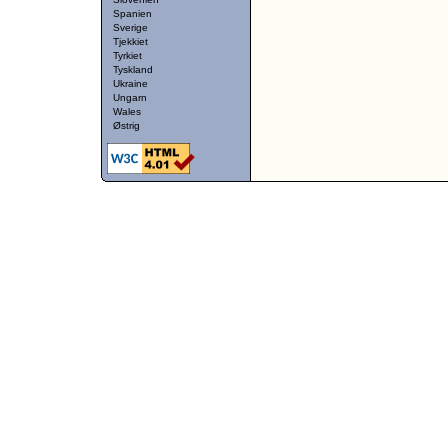
Spanien
Sverige
Tjekkiet
Tyrkiet
Tyskland
Ukraine
Ungarn
Wales
Østrig