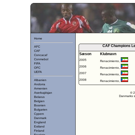
Home
CAF Champions Lea
AFC
CAF
Sæson
Klubnavn
Concacaf
Conmebol
2005
Renacimiento,
FIFA
2006
OFC
Renacimiento,
UEFA
2007
Renacimiento,
2008
Albanien
Renacimiento,
Andorra
Armenien
Aserbajdsjan
© 2
Danmarks st
Belarus
Belgien
Bosnien
Bulgarien
Cypern
Danmark
England
Estland
Finland
Frankrig