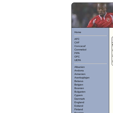
Home
AFC
CAF
Concacaf
Conmebol
FIFA
OFC
UEFA
Albanien
Andorra
Armenien
Aserbajdsjan
Belarus
Belgien
Bosnien
Bulgarien
Cypern
Danmark
England
Estland
Finland
Frankrig