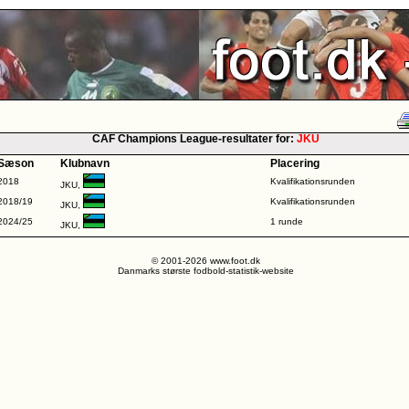
CAF Champions League-resultater for:
JKU
Sæson
Klubnavn
Placering
2018
Kvalifikationsrunden
JKU,
2018/19
Kvalifikationsrunden
JKU,
2024/25
1 runde
JKU,
© 2001-2026 www.foot.dk
Danmarks største fodbold-statistik-website