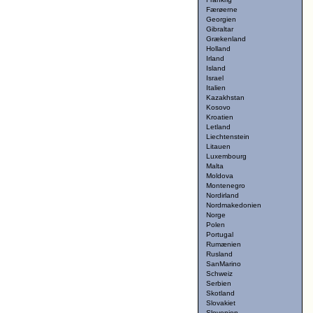
Færøerne
Georgien
Gibraltar
Grækenland
Holland
Irland
Island
Israel
Italien
Kazakhstan
Kosovo
Kroatien
Letland
Liechtenstein
Litauen
Luxembourg
Malta
Moldova
Montenegro
Nordirland
Nordmakedonien
Norge
Polen
Portugal
Rumænien
Rusland
SanMarino
Schweiz
Serbien
Skotland
Slovakiet
Slovenien