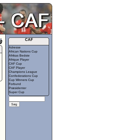
CAF
Adresse
African Nations Cup
Afrikas Bedste
Afrique Player
CAF Cup
CAF Player
Champions League
Confederations Cup
Cup Winners Cup
Forbund
Præsidenter
Super Cup