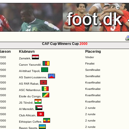
CAF Cup Winners Cup
2000
Sæson
Klubnavn
Placering
2000
Vinder
Zamalek
,
2000
Finalist
Canon Yaoundé
,
2000
Semifinalist
Al-Ittihad Tripoli
,
2000
Semifinalist
AS Saint-Louisienne
,
2000
Kvartfinalist
AS FAR Rabat
,
2000
Kvartfinalist
ASC Ndiambour
,
2000
Kvartfinalist
Etoile du Congo
,
2000
Kvartfinalist
JS Ténéré
,
2000
2 runde
Al Merreikh
,
2000
2 runde
Club Africain
,
2000
2 runde
Ethiopian Coffee
,
2000
2 runde
Rayon Sports
,