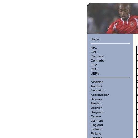
Home
AFC
CAF
Concacaf
Conmebol
FIFA
OFC
UEFA
Albanien
Andorra
Armenien
Aserbajdsjan
Belarus
Belgien
Bosnien
Bulgarien
Cypern
Danmark
England
Estland
Finland
Frankrig