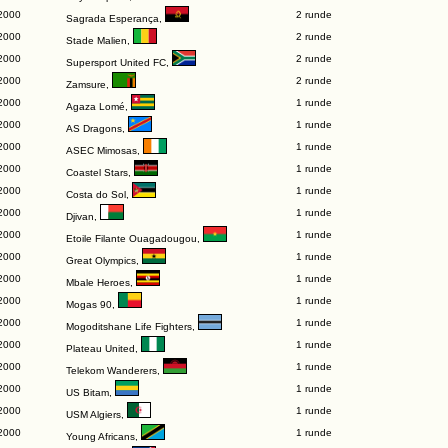
2000
2 runde
Sagrada Esperança
,
2000
2 runde
Stade Malien
,
2000
2 runde
Supersport United FC
,
2000
2 runde
Zamsure
,
2000
1 runde
Agaza Lomé
,
2000
1 runde
AS Dragons
,
2000
1 runde
ASEC Mimosas
,
2000
1 runde
Coastel Stars
,
2000
1 runde
Costa do Sol
,
2000
1 runde
Djivan
,
2000
1 runde
Etoile Filante Ouagadougou
,
2000
1 runde
Great Olympics
,
2000
1 runde
Mbale Heroes
,
2000
1 runde
Mogas 90
,
2000
1 runde
Mogoditshane Life Fighters
,
2000
1 runde
Plateau United
,
2000
1 runde
Telekom Wanderers
,
2000
1 runde
US Bitam
,
2000
1 runde
USM Algiers
,
2000
1 runde
Young Africans
,