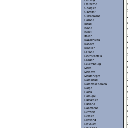
Færøerne
Georgien
Gibraltar
Grækenland
Holland
Irland
Island
Israel
Italien
Kazakhstan
Kosovo
Kroatien
Letland
Liechtenstein
Litauen
Luxembourg
Malta
Moldova
Montenegro
Nordirland
Nordmakedonien
Norge
Polen
Portugal
Rumænien
Rusland
SanMarino
Schweiz
Serbien
Skotland
Slovakiet
Slovenien