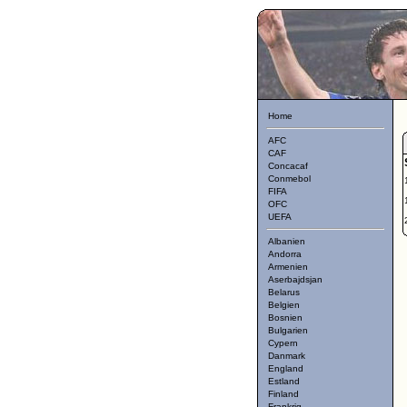
Home
AFC
CAF
Concacaf
Conmebol
FIFA
OFC
UEFA
Albanien
Andorra
Armenien
Aserbajdsjan
Belarus
Belgien
Bosnien
Bulgarien
Cypern
Danmark
England
Estland
Finland
Frankrig