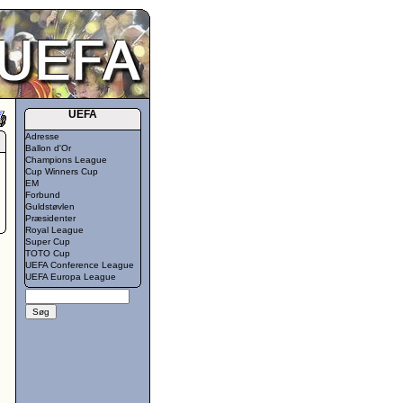
UEFA
Adresse
Ballon d'Or
Champions League
Cup Winners Cup
EM
Forbund
Guldstøvlen
Præsidenter
Royal League
Super Cup
TOTO Cup
UEFA Conference League
UEFA Europa League