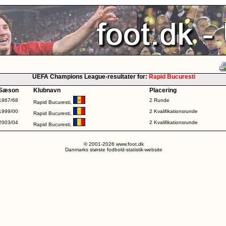
UEFA Champions League-resultater for:
Rapid Bucuresti
Sæson
Klubnavn
Placering
1967/68
2 Runde
Rapid Bucuresti,
1999/00
2 Kvalifikationsrunde
Rapid Bucuresti,
2003/04
2 Kvalifikationsrunde
Rapid Bucuresti,
© 2001-2026 www.foot.dk
Danmarks største fodbold-statistik-website