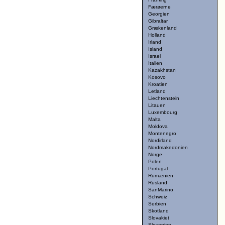
Færøerne
Georgien
Gibraltar
Grækenland
Holland
Irland
Island
Israel
Italien
Kazakhstan
Kosovo
Kroatien
Letland
Liechtenstein
Litauen
Luxembourg
Malta
Moldova
Montenegro
Nordirland
Nordmakedonien
Norge
Polen
Portugal
Rumænien
Rusland
SanMarino
Schweiz
Serbien
Skotland
Slovakiet
Slovenien