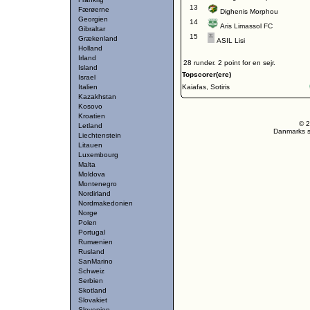
13
Færøerne
Dighenis Morphou
Georgien
14
Aris Limassol FC
Gibraltar
15
Grækenland
ASIL Lisi
Holland
Irland
28 runder. 2 point for en sejr.
Island
Topscorer(ere)
Israel
Italien
Kaiafas, Sotiris
Kazakhstan
Kosovo
Kroatien
© 2
Letland
Danmarks st
Liechtenstein
Litauen
Luxembourg
Malta
Moldova
Montenegro
Nordirland
Nordmakedonien
Norge
Polen
Portugal
Rumænien
Rusland
SanMarino
Schweiz
Serbien
Skotland
Slovakiet
Slovenien