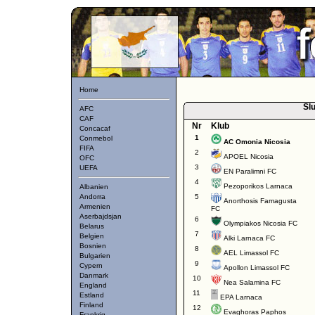
Home
Slu
AFC
CAF
Nr
Klub
Concacaf
1
Conmebol
AC Omonia Nicosia
FIFA
2
APOEL Nicosia
OFC
3
UEFA
EN Paralimni FC
4
Pezoporikos Larnaca
Albanien
Andorra
5
Anorthosis Famagusta
Armenien
FC
Aserbajdsjan
6
Olympiakos Nicosia FC
Belarus
7
Belgien
Alki Larnaca FC
Bosnien
8
AEL Limassol FC
Bulgarien
9
Cypern
Apollon Limassol FC
Danmark
10
Nea Salamina FC
England
11
Estland
EPA Larnaca
Finland
12
Evaghoras Paphos
Frankrig