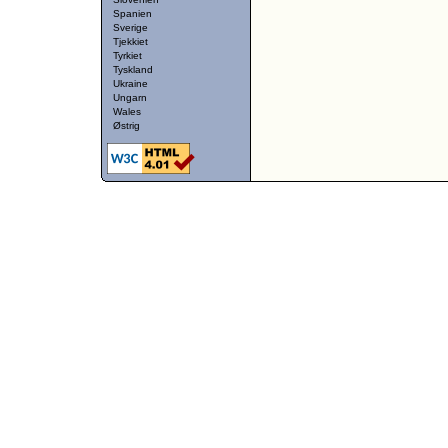
Spanien
Sverige
Tjekkiet
Tyrkiet
Tyskland
Ukraine
Ungarn
Wales
Østrig