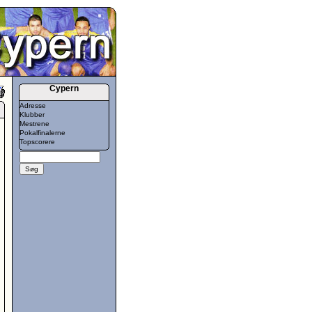
Cypern
Adresse
Klubber
Mestrene
Pokalfinalerne
Topscorere