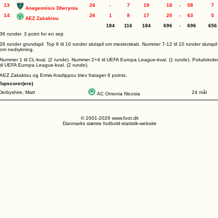
13
26
-
7
19
18
-
58
7
Anagennisis Dherynia
14
26
1
8
17
20
-
63
5
AEZ Zakakiou
184
116
184
696
-
696
656
36 runder. 3 point for en sejr.
26 runder grundspil. Top 6 til 10 runder slutspil om mesterskab. Nummer 7-12 til 10 runder slutspil
om nedrykning.
Nummer 1 til CL-kval. (2 runde). Nummer 2+4 til UEFA Europa League-kval. (1 runde). Pokalvinde
til UEFA Europa League-kval. (2 runde).
AEZ Zakakiou og Ermis Aradippou blev frataget 6 points.
Topscorer(ere)
Derbyshire, Matt
24 mål
AC Omonia Nicosia
© 2001-2026 www.foot.dk
Danmarks største fodbold-statistik-website