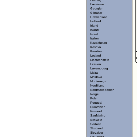
Færøerne
Georgien
Gibraltar
Grækenland
Holland
Irland
Island
Israel
Italien
Kazakhstan
Kosovo
Kroatien
Letland
Liechtenstein
Litauen
Luxembourg
Malta
Moldova
Montenegro
Nordirland
Nordmakedonien
Norge
Polen
Portugal
Rumænien
Rusland
SanMarino
Schweiz
Serbien
Skotland
Slovakiet
Slovenien