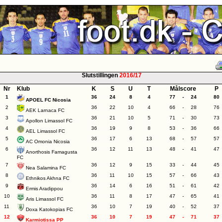
Slutstillingen
2016/17
Nr
Klub
K
S
U
T
Målscore
P
1
36
24
8
4
77
-
24
80
APOEL FC Nicosia
2
36
22
10
4
66
-
28
76
AEK Larnaca FC
3
36
21
10
5
71
-
30
73
Apollon Limassol FC
4
36
19
9
8
53
-
36
66
AEL Limassol FC
5
36
17
6
13
68
-
57
57
AC Omonia Nicosia
6
36
12
11
13
48
-
41
47
Anorthosis Famagusta
FC
7
36
12
9
15
33
-
44
45
Nea Salamina FC
8
36
11
10
15
57
-
66
43
Ethnikos Akhna FC
9
36
14
6
16
51
-
61
42
Ermis Aradippou
10
36
11
8
17
47
-
65
41
Aris Limassol FC
11
36
10
7
19
40
-
52
37
Doxa Katokopias FC
12
36
10
7
19
47
-
71
37
Karmiotissa PP