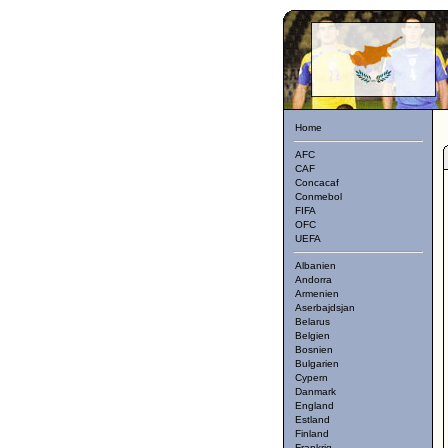
Home
AFC
CAF
Concacaf
Conmebol
FIFA
OFC
UEFA
Albanien
Andorra
Armenien
Aserbajdsjan
Belarus
Belgien
Bosnien
Bulgarien
Cypern
Danmark
England
Estland
Finland
Frankrig