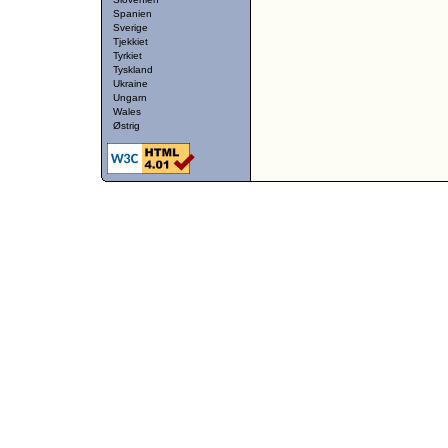
Spanien
Sverige
Tjekkiet
Tyrkiet
Tyskland
Ukraine
Ungarn
Wales
Østrig