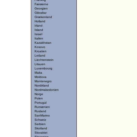
Færøerne
Georgien
Gibraltar
Grækenland
Holland
Irland
Island
Israel
Italien
Kazakhstan
Kosovo
Kroatien
Letland
Liechtenstein
Litauen
Luxembourg
Malta
Moldova
Montenegro
Nordirland
Nordmakedonien
Norge
Polen
Portugal
Rumænien
Rusland
SanMarino
Schweiz
Serbien
Skotland
Slovakiet
Slovenien