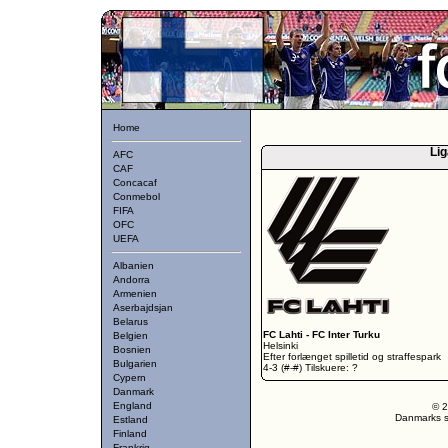
Home
Lig
AFC
CAF
Concacaf
Conmebol
FIFA
OFC
UEFA
Albanien
Andorra
Armenien
Aserbajdsjan
Belarus
FC Lahti
-
FC Inter Turku
Belgien
Helsinki
Bosnien
Efter forlænget spilletid og straffespark
Bulgarien
4-3 (#-#) Tilskuere: ?
Cypern
Danmark
England
© 2
Danmarks st
Estland
Finland
Frankrig