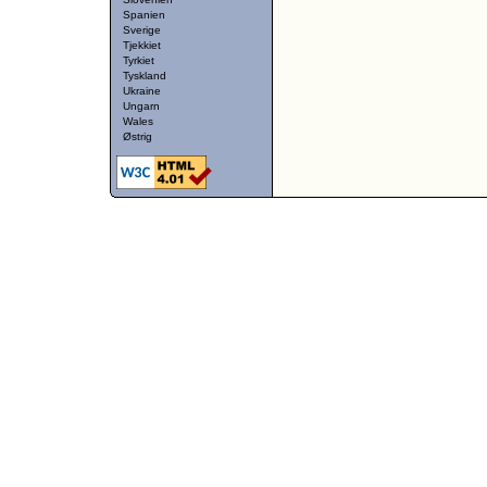
Spanien
Sverige
Tjekkiet
Tyrkiet
Tyskland
Ukraine
Ungarn
Wales
Østrig