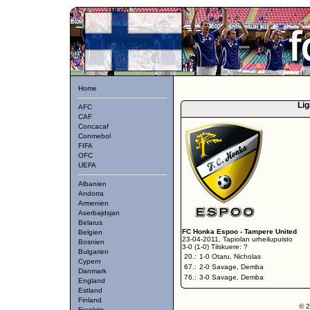
Home
Lig
AFC
CAF
Concacaf
Conmebol
FIFA
OFC
UEFA
Albanien
Andorra
Armenien
Aserbajdsjan
Belarus
FC Honka Espoo
-
Tampere United
Belgien
23-04-2011, Tapiolan urheilupuisto
Bosnien
3-0 (1-0) Tilskuere: ?
Bulgarien
20.:
1-0 Otaru, Nicholas
Cypern
67.:
2-0 Savage, Demba
Danmark
76.:
3-0 Savage, Demba
England
Estland
Finland
© 2
Frankrig