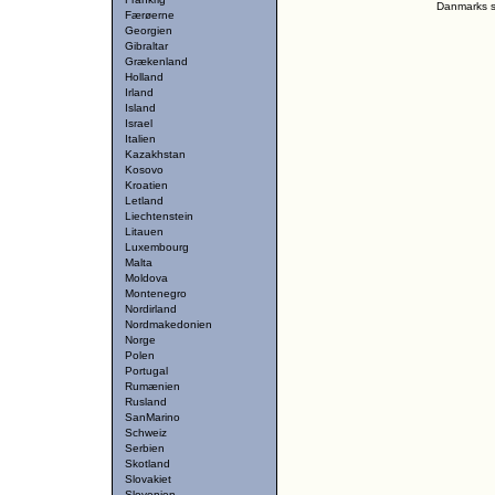
Danmarks st
Færøerne
Georgien
Gibraltar
Grækenland
Holland
Irland
Island
Israel
Italien
Kazakhstan
Kosovo
Kroatien
Letland
Liechtenstein
Litauen
Luxembourg
Malta
Moldova
Montenegro
Nordirland
Nordmakedonien
Norge
Polen
Portugal
Rumænien
Rusland
SanMarino
Schweiz
Serbien
Skotland
Slovakiet
Slovenien