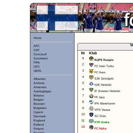
Home
V
AFC
CAF
Nr
Klub
Concacaf
1
Conmebol
KuPS Kuopio
FIFA
2
FC Inter Turku
OFC
3
UEFA
FC Ilves
4
SJK Seinäjoki
Albanien
Andorra
5
HJK Helsinki
Armenien
6
IF Gnistan Helsinki
Aserbajdsjan
Belarus
7
FF Jaro
Belgien
8
IFK Mariehamn
Bosnien
Bulgarien
9
VPS Vaasa
Cypern
10
AC Oulu
Danmark
England
11
KTP Kotka
Estland
12
FC Haka
Finland
Frankrig