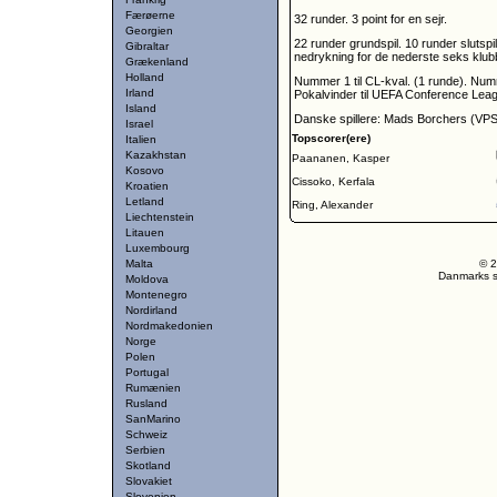
Færøerne
32 runder. 3 point for en sejr.
Georgien
22 runder grundspil. 10 runder slutsp
Gibraltar
nedrykning for de nederste seks klub
Grækenland
Holland
Nummer 1 til CL-kval. (1 runde). Num
Irland
Pokalvinder til UEFA Conference Leag
Island
Danske spillere: Mads Borchers (VPS
Israel
Topscorer(ere)
Italien
Kazakhstan
Paananen, Kasper
Kosovo
Cissoko, Kerfala
Kroatien
Letland
Ring, Alexander
Liechtenstein
Litauen
Luxembourg
Malta
© 2
Danmarks st
Moldova
Montenegro
Nordirland
Nordmakedonien
Norge
Polen
Portugal
Rumænien
Rusland
SanMarino
Schweiz
Serbien
Skotland
Slovakiet
Slovenien