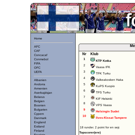
Home
Me
AFC
CAF
Nr
Klub
Concacaf
1
Conmebol
KTP Kotka
FIFA
2
Vaasa IFK
OFC
3
UEFA
TPK Turku
4
Valkeakosken Haka
Albanien
Andorra
5
KuPS Kuopio
Armenien
6
TPS Turku
Aserbajdsjan
Belarus
7
KIF Helsinki
Belgien
8
VPS Vaasa
Bosnien
Bulgarien
9
Helsingin Sudet
Cypern
10
Ilves-Kissat Tampere
Danmark
England
Estland
18 runder. 2 point for en sejr.
Finland
Topscorer(ere)
Frankrig