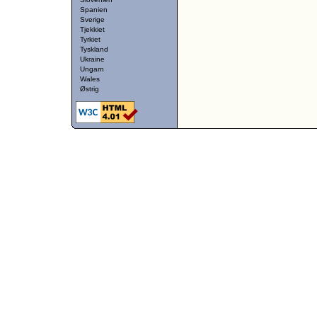
Spanien
Sverige
Tjekkiet
Tyrkiet
Tyskland
Ukraine
Ungarn
Wales
Østrig