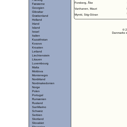
Forsberg, Åke
Færøerne
Georgien
Vanhanen, Mauri
Gibraltar
Myntti, Stig-Göran
Grækenland
Holland
Irland
Island
© 2
Israel
Danmarks st
Italien
Kazakhstan
Kosovo
Kroatien
Letland
Liechtenstein
Litauen
Luxembourg
Malta
Moldova
Montenegro
Nordirland
Nordmakedonien
Norge
Polen
Portugal
Rumænien
Rusland
SanMarino
Schweiz
Serbien
Skotland
Slovakiet
Slovenien