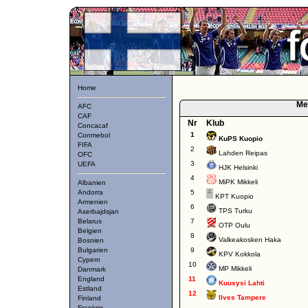
Home
Me
AFC
CAF
Nr
Klub
Concacaf
1
Conmebol
KuPS Kuopio
FIFA
2
Lahden Reipas
OFC
3
UEFA
HJK Helsinki
4
MiPK Mikkeli
Albanien
Andorra
5
KPT Kuopio
Armenien
6
TPS Turku
Aserbajdsjan
Belarus
7
OTP Oulu
Belgien
8
Valkeakosken Haka
Bosnien
Bulgarien
9
KPV Kokkola
Cypern
10
MP Mikkeli
Danmark
England
11
Kuusysi Lahti
Estland
12
Ilves Tampere
Finland
Frankrig