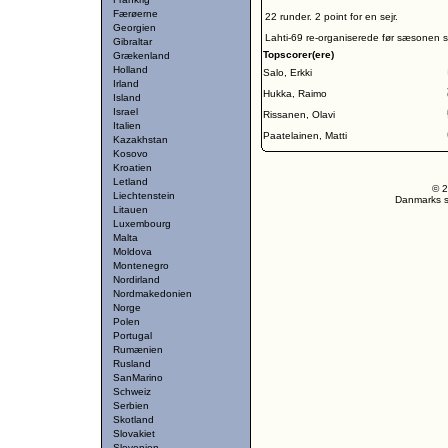
Færøerne
22 runder. 2 point for en sejr.
Georgien
Lahti-69 re-organiserede før sæsonen s
Gibraltar
Topscorer(ere)
Grækenland
Holland
Salo, Erkki
Irland
Hukka, Raimo
Island
Israel
Rissanen, Olavi
Italien
Paatelainen, Matti
Kazakhstan
Kosovo
Kroatien
Letland
© 2
Liechtenstein
Danmarks st
Litauen
Luxembourg
Malta
Moldova
Montenegro
Nordirland
Nordmakedonien
Norge
Polen
Portugal
Rumænien
Rusland
SanMarino
Schweiz
Serbien
Skotland
Slovakiet
Slovenien