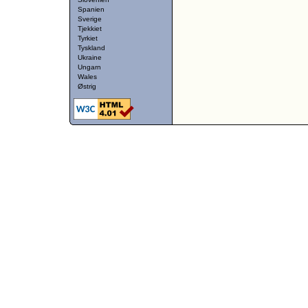
Spanien
Sverige
Tjekkiet
Tyrkiet
Tyskland
Ukraine
Ungarn
Wales
Østrig