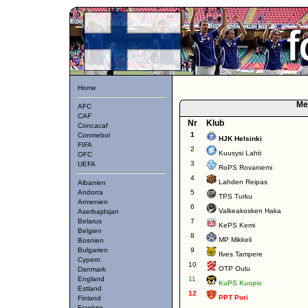
Home
Me
AFC
CAF
Nr
Klub
Concacaf
1
Conmebol
HJK Helsinki
FIFA
2
Kuusysi Lahti
OFC
3
UEFA
RoPS Rovaniemi
4
Lahden Reipas
Albanien
Andorra
5
TPS Turku
Armenien
6
Valkeakosken Haka
Aserbajdsjan
Belarus
7
KePS Kemi
Belgien
8
MP Mikkeli
Bosnien
Bulgarien
9
Ilves Tampere
Cypern
10
OTP Oulu
Danmark
England
11
KuPS Kuopio
Estland
12
PPT Pori
Finland
Frankrig