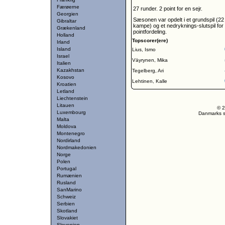
Færøerne
27 runder. 2 point for en sejr.
Georgien
Sæsonen var opdelt i et grundspil (22
Gibraltar
kampe) og et nedryknings-slutspil for
Grækenland
pointfordeling.
Holland
Topscorer(ere)
Irland
Island
Lius, Ismo
Israel
Väyrynen, Mika
Italien
Kazakhstan
Tegelberg, Ari
Kosovo
Lehtinen, Kalle
Kroatien
Letland
Liechtenstein
Litauen
© 2
Luxembourg
Danmarks st
Malta
Moldova
Montenegro
Nordirland
Nordmakedonien
Norge
Polen
Portugal
Rumænien
Rusland
SanMarino
Schweiz
Serbien
Skotland
Slovakiet
Slovenien