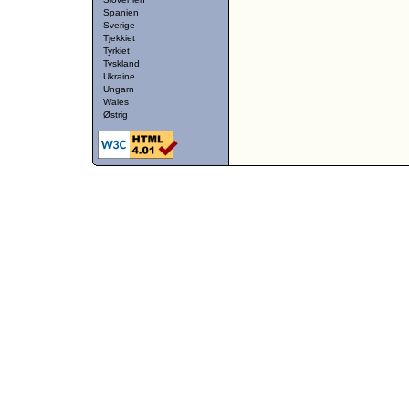
Spanien
Sverige
Tjekkiet
Tyrkiet
Tyskland
Ukraine
Ungarn
Wales
Østrig