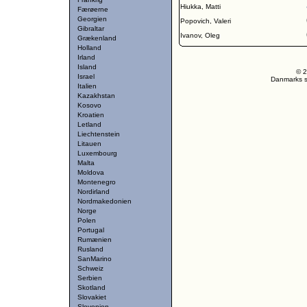
Hiukka, Matti
Færøerne
Georgien
Popovich, Valeri
Gibraltar
Ivanov, Oleg
Grækenland
Holland
Irland
Island
© 2
Israel
Danmarks st
Italien
Kazakhstan
Kosovo
Kroatien
Letland
Liechtenstein
Litauen
Luxembourg
Malta
Moldova
Montenegro
Nordirland
Nordmakedonien
Norge
Polen
Portugal
Rumænien
Rusland
SanMarino
Schweiz
Serbien
Skotland
Slovakiet
Slovenien