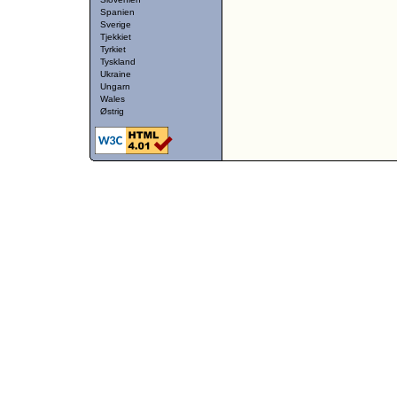
Spanien
Sverige
Tjekkiet
Tyrkiet
Tyskland
Ukraine
Ungarn
Wales
Østrig