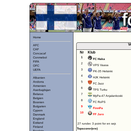
Home
V
AFC
CAF
Nr
Klub
Concacaf
1
Conmebol
FC Haka
FIFA
2
VPS Vaasa
OFC
3
UEFA
PK-35 Helsinki
4
HJK Helsinki
Albanien
Andorra
5
FC Jazz
Armenien
6
TPS Turku
Aserbajdsjan
Belarus
7
MyPa-47 Anjalankoski
Belgien
8
FC RoPS
Bosnien
Bulgarien
9
FinnPa
Cypern
10
FF Jaro
Danmark
England
Estland
27 runder. 3 point for en sejr.
Finland
Topscorer(ere)
Frankrig