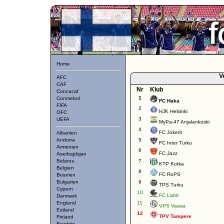
Home
V
AFC
CAF
Nr
Klub
Concacaf
1
Conmebol
FC Haka
FIFA
2
HJK Helsinki
OFC
3
UEFA
MyPa-47 Anjalankoski
4
FC Jokerit
Albanien
Andorra
5
FC Inter Turku
Armenien
6
FC Jazz
Aserbajdsjan
Belarus
7
KTP Kotka
Belgien
8
FC RoPS
Bosnien
Bulgarien
9
TPS Turku
Cypern
10
FC Lahti
Danmark
England
11
VPS Vaasa
Estland
12
TPV Tampere
Finland
Frankrig