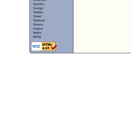
Spanien
Sverige
Tjekkiet
Tyrkiet
Tyskland
Ukraine
Ungarn
Wales
Østrig