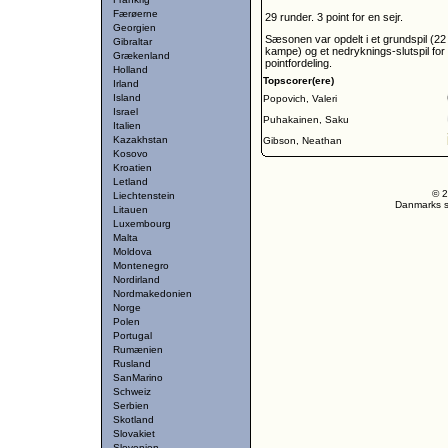
Færøerne
29 runder. 3 point for en sejr.
Georgien
Sæsonen var opdelt i et grundspil (22 
Gibraltar
kampe) og et nedryknings-slutspil for
Grækenland
pointfordeling.
Holland
Topscorer(ere)
Irland
Island
Popovich, Valeri
Israel
Puhakainen, Saku
Italien
Kazakhstan
Gibson, Neathan
Kosovo
Kroatien
Letland
© 2
Liechtenstein
Danmarks st
Litauen
Luxembourg
Malta
Moldova
Montenegro
Nordirland
Nordmakedonien
Norge
Polen
Portugal
Rumænien
Rusland
SanMarino
Schweiz
Serbien
Skotland
Slovakiet
Slovenien