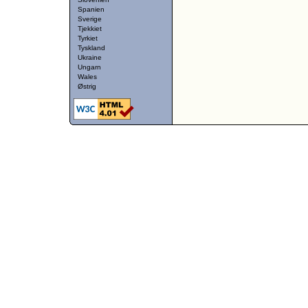
Spanien
Sverige
Tjekkiet
Tyrkiet
Tyskland
Ukraine
Ungarn
Wales
Østrig