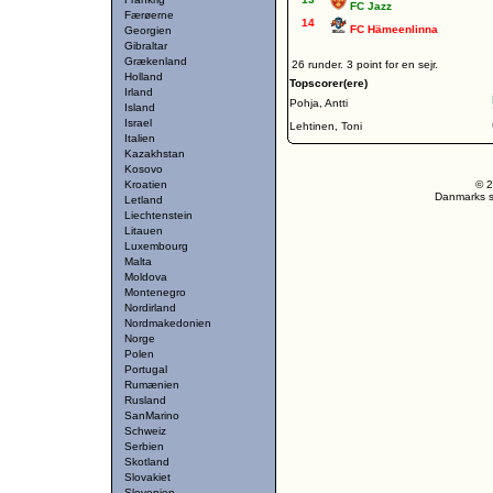
FC Jazz
Færøerne
14
FC Hämeenlinna
Georgien
Gibraltar
Grækenland
26 runder. 3 point for en sejr.
Holland
Topscorer(ere)
Irland
Pohja, Antti
Island
Israel
Lehtinen, Toni
Italien
Kazakhstan
Kosovo
Kroatien
© 2
Danmarks st
Letland
Liechtenstein
Litauen
Luxembourg
Malta
Moldova
Montenegro
Nordirland
Nordmakedonien
Norge
Polen
Portugal
Rumænien
Rusland
SanMarino
Schweiz
Serbien
Skotland
Slovakiet
Slovenien