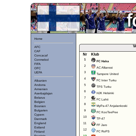
Home
V
AFC
CAF
Nr
Klub
Concacaf
1
Conmebol
FC Haka
FIFA
2
AC Allianssi
OFC
3
UEFA
Tampere United
4
FC Inter Turku
Albanien
Andorra
5
TPS Turku
Armenien
6
HJK Helsinki
Aserbajdsjan
Belarus
7
FC Lahti
Belgien
8
MyPa-47 Anjalankoski
Bosnien
Bulgarien
9
FC KooTeePee
Cypern
10
TP-47
Danmark
England
11
FF Jaro
Estland
12
FC RoPS
Finland
Frankrig
13