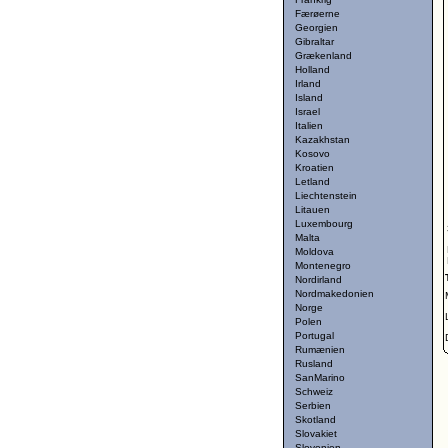
Færøerne
Georgien
Gibraltar
Grækenland
Holland
Irland
Island
Israel
Italien
Kazakhstan
Kosovo
Kroatien
Letland
Liechtenstein
Litauen
Luxembourg
Malta
Moldova
Montenegro
Nordirland
Nordmakedonien
Norge
Polen
Portugal
Rumænien
Rusland
SanMarino
Schweiz
Serbien
Skotland
Slovakiet
Slovenien