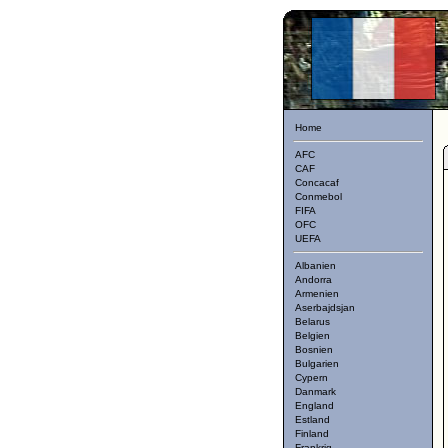
Home
AFC
CAF
Concacaf
Conmebol
FIFA
OFC
UEFA
Albanien
Andorra
Armenien
Aserbajdsjan
Belarus
Belgien
Bosnien
Bulgarien
Cypern
Danmark
England
Estland
Finland
Frankrig