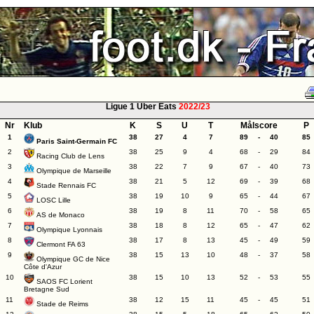
Ligue 1 Uber Eats
2022/23
Nr
Klub
K
S
U
T
Målscore
P
1
38
27
4
7
89
-
40
85
Paris Saint-Germain FC
2
38
25
9
4
68
-
29
84
Racing Club de Lens
3
38
22
7
9
67
-
40
73
Olympique de Marseille
4
38
21
5
12
69
-
39
68
Stade Rennais FC
5
38
19
10
9
65
-
44
67
LOSC Lille
6
38
19
8
11
70
-
58
65
AS de Monaco
7
38
18
8
12
65
-
47
62
Olympique Lyonnais
8
38
17
8
13
45
-
49
59
Clermont FA 63
9
38
15
13
10
48
-
37
58
Olympique GC de Nice
Côte d'Azur
10
38
15
10
13
52
-
53
55
SAOS FC Lorient
Bretagne Sud
11
38
12
15
11
45
-
45
51
Stade de Reims