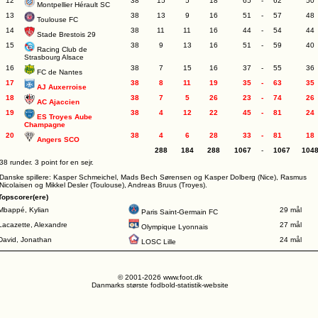
12
38
15
5
18
65
-
62
50
Montpellier Hérault SC
13
38
13
9
16
51
-
57
48
Toulouse FC
14
38
11
11
16
44
-
54
44
Stade Brestois 29
15
38
9
13
16
51
-
59
40
Racing Club de
Strasbourg Alsace
16
38
7
15
16
37
-
55
36
FC de Nantes
17
38
8
11
19
35
-
63
35
AJ Auxerroise
18
38
7
5
26
23
-
74
26
AC Ajaccien
19
38
4
12
22
45
-
81
24
ES Troyes Aube
Champagne
20
38
4
6
28
33
-
81
18
Angers SCO
288
184
288
1067
-
1067
104
38 runder. 3 point for en sejr.
Danske spillere: Kasper Schmeichel, Mads Bech Sørensen og Kasper Dolberg (Nice), Rasmus
Nicolaisen og Mikkel Desler (Toulouse), Andreas Bruus (Troyes).
Topscorer(ere)
Mbappé, Kylian
29 mål
Paris Saint-Germain FC
Lacazette, Alexandre
27 mål
Olympique Lyonnais
David, Jonathan
24 mål
LOSC Lille
© 2001-2026 www.foot.dk
Danmarks største fodbold-statistik-website