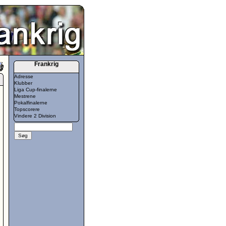
Frankrig
Adresse
Klubber
Liga Cup-finalerne
Mestrene
Pokalfinalerne
Topscorere
Vindere 2 Division