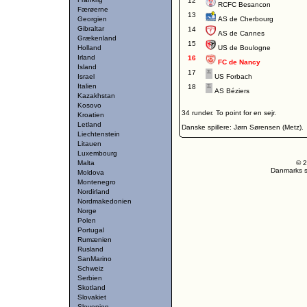
12
RCFC Besancon
Færøerne
13
Georgien
AS de Cherbourg
Gibraltar
14
AS de Cannes
Grækenland
15
Holland
US de Boulogne
Irland
16
FC de Nancy
Island
17
Israel
US Forbach
Italien
18
AS Béziers
Kazakhstan
Kosovo
34 runder. To point for en sejr.
Kroatien
Letland
Danske spillere: Jørn Sørensen (Metz).
Liechtenstein
Litauen
Luxembourg
Malta
© 2
Danmarks st
Moldova
Montenegro
Nordirland
Nordmakedonien
Norge
Polen
Portugal
Rumænien
Rusland
SanMarino
Schweiz
Serbien
Skotland
Slovakiet
Slovenien