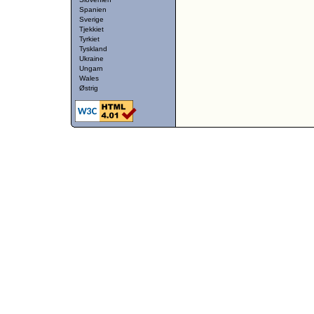
Spanien
Sverige
Tjekkiet
Tyrkiet
Tyskland
Ukraine
Ungarn
Wales
Østrig