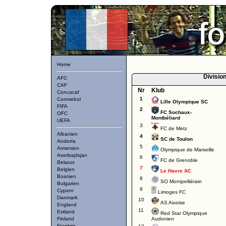
Home
Divisio
AFC
CAF
Nr
Klub
Concacaf
1
Conmebol
Lille Olympique SC
FIFA
2
FC Sochaux-
OFC
Montbéliard
UEFA
3
FC de Metz
Albanien
4
SC de Toulon
Andorra
5
Armenien
Olympique de Marseille
Aserbajdsjan
6
FC de Grenoble
Belarus
7
Belgien
Le Havre AC
Bosnien
8
SO Montpelliérain
Bulgarien
9
Cypern
Limoges FC
Danmark
10
AS Aixoise
England
11
Estland
Red Star Olympique
Finland
Audonien
Frankrig