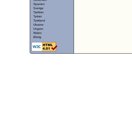
Spanien
Sverige
Tjekkiet
Tyrkiet
Tyskland
Ukraine
Ungarn
Wales
Østrig