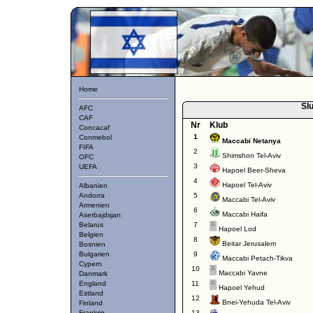
Home
Slu
AFC
CAF
Nr
Klub
Concacaf
1
Conmebol
Maccabi Netanya
FIFA
2
Shimshon Tel-Aviv
OFC
3
UEFA
Hapoel Beer-Sheva
4
Hapoel Tel-Aviv
Albanien
Andorra
5
Maccabi Tel-Aviv
Armenien
6
Maccabi Haifa
Aserbajdsjan
Belarus
7
Hapoel Lod
Belgien
8
Beitar Jerusalem
Bosnien
Bulgarien
9
Maccabi Petach-Tikva
Cypern
10
Maccabi Yavne
Danmark
England
11
Hapoel Yehud
Estland
12
Bnei-Yehuda Tel-Aviv
Finland
Frankrig
13