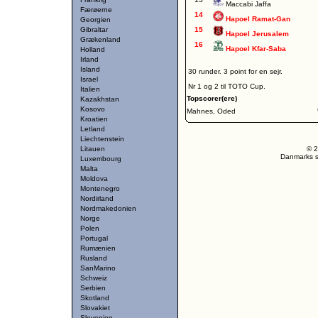
Maccabi Jaffa
Færøerne
14
Hapoel Ramat-Gan
Georgien
Gibraltar
15
Hapoel Jerusalem
Grækenland
16
Hapoel Kfar-Saba
Holland
Irland
Island
30 runder. 3 point for en sejr.
Israel
Nr 1 og 2 til TOTO Cup.
Italien
Topscorer(ere)
Kazakhstan
Kosovo
Mahnes, Oded
Kroatien
Letland
Liechtenstein
Litauen
© 2
Danmarks st
Luxembourg
Malta
Moldova
Montenegro
Nordirland
Nordmakedonien
Norge
Polen
Portugal
Rumænien
Rusland
SanMarino
Schweiz
Serbien
Skotland
Slovakiet
Slovenien