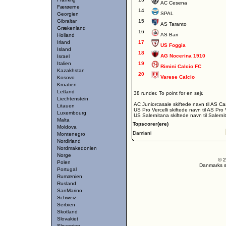
AC Cesena
Færøerne
14
SPAL
Georgien
Gibraltar
15
AS Taranto
Grækenland
16
AS Bari
Holland
Irland
17
US Foggia
Island
18
AG Nocerina 1910
Israel
Italien
19
Rimini Calcio FC
Kazakhstan
20
Varese Calcio
Kosovo
Kroatien
Letland
38 runder. To point for en sejr.
Liechtenstein
AC Juniorcasale skiftede navn til AS Ca
Litauen
US Pro Vercelli skiftede navn til AS Pro V
Luxembourg
US Salernitana skiftede navn til Salern
Malta
Topscorer(ere)
Moldova
Damiani
Montenegro
Nordirland
Nordmakedonien
Norge
© 2
Polen
Danmarks st
Portugal
Rumænien
Rusland
SanMarino
Schweiz
Serbien
Skotland
Slovakiet
Slovenien