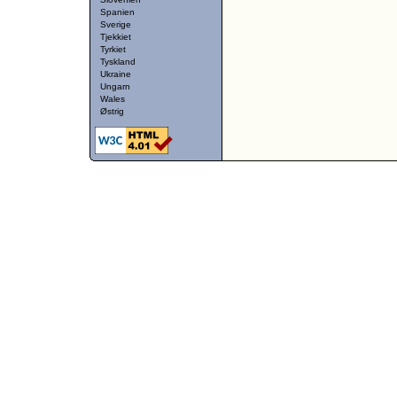
Spanien
Sverige
Tjekkiet
Tyrkiet
Tyskland
Ukraine
Ungarn
Wales
Østrig