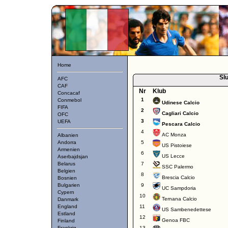
Home
Slu
AFC
CAF
Nr
Klub
Concacaf
1
Conmebol
Udinese Calcio
FIFA
2
Cagliari Calcio
OFC
3
UEFA
Pescara Calcio
4
AC Monza
Albanien
Andorra
5
US Pistoiese
Armenien
6
US Lecce
Aserbajdsjan
Belarus
7
SSC Palermo
Belgien
8
Brescia Calcio
Bosnien
Bulgarien
9
UC Sampdoria
Cypern
10
Ternana Calcio
Danmark
England
11
US Sambenedettese
Estland
12
Genoa FBC
Finland
Frankrig
13