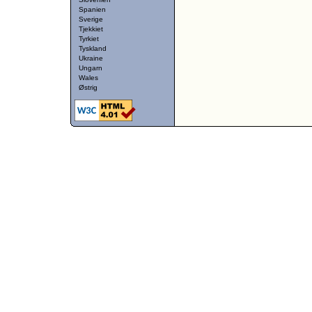
Spanien
Sverige
Tjekkiet
Tyrkiet
Tyskland
Ukraine
Ungarn
Wales
Østrig