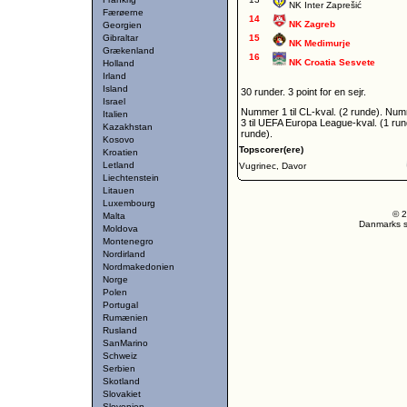
NK Inter Zaprešić
Færøerne
14
NK Zagreb
Georgien
Gibraltar
15
NK Medimurje
Grækenland
16
NK Croatia Sesvete
Holland
Irland
Island
30 runder. 3 point for en sejr.
Israel
Nummer 1 til CL-kval. (2 runde). Nu
Italien
3 til UEFA Europa League-kval. (1 run
Kazakhstan
runde).
Kosovo
Topscorer(ere)
Kroatien
Letland
Vugrinec, Davor
Liechtenstein
Litauen
Luxembourg
© 2
Malta
Danmarks st
Moldova
Montenegro
Nordirland
Nordmakedonien
Norge
Polen
Portugal
Rumænien
Rusland
SanMarino
Schweiz
Serbien
Skotland
Slovakiet
Slovenien