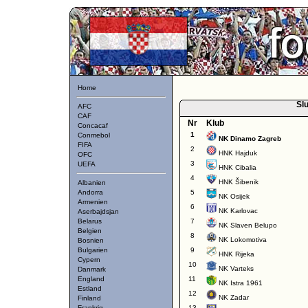
Home
Slu
AFC
CAF
Nr
Klub
Concacaf
1
Conmebol
NK Dinamo Zagreb
FIFA
2
HNK Hajduk
OFC
3
UEFA
HNK Cibalia
4
HNK Šibenik
Albanien
Andorra
5
NK Osijek
Armenien
6
NK Karlovac
Aserbajdsjan
Belarus
7
NK Slaven Belupo
Belgien
8
NK Lokomotiva
Bosnien
Bulgarien
9
HNK Rijeka
Cypern
10
NK Varteks
Danmark
England
11
NK Istra 1961
Estland
12
NK Zadar
Finland
Frankrig
13