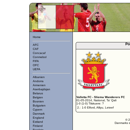
Home
Po
AFC
CAF
Concacaf
Conmebol
FIFA
OFC
UEFA
Albanien
Andorra
Armenien
Aserbajdsjan
Belarus
Valletta FC
-
Sliema Wanderers FC
Belgien
01-05-2014, National, Ta' Qali
Bosnien
1-0 (1-0) Tilskuere: ?
Bulgarien
2.:
1-0 Elford, Alliyu, Leteef
Cypern
Danmark
England
© 2
Estland
Danmarks st
Finland
Frankrig