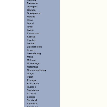
Færøerne
Georgien
Gibraltar
Grækenland
Holland
Irland
Island
Israel
Italien
Kazakhstan
Kosovo
Kroatien
Letland
Liechtenstein
Litauen
Luxembourg
Malta
Moldova
Montenegro
Nordirland
Nordmakedonien
Norge
Polen
Portugal
Rumænien
Rusland
SanMarino
Schweiz
Serbien
Skotland
Slovakiet
Slovenien