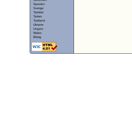
Spanien
Sverige
Tjekkiet
Tyrkiet
Tyskland
Ukraine
Ungarn
Wales
Østrig