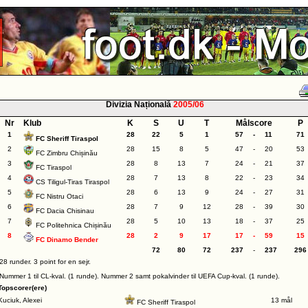
Divizia Națională
2005/06
Nr
Klub
K
S
U
T
Målscore
P
1
28
22
5
1
57
-
11
71
FC Sheriff Tiraspol
2
28
15
8
5
47
-
20
53
FC Zimbru Chișinău
3
28
8
13
7
24
-
21
37
FC Tiraspol
4
28
7
13
8
22
-
23
34
CS Tiligul-Tiras Tiraspol
5
28
6
13
9
24
-
27
31
FC Nistru Otaci
6
28
7
9
12
28
-
39
30
FC Dacia Chisinau
7
28
5
10
13
18
-
37
25
FC Politehnica Chișinău
8
28
2
9
17
17
-
59
15
FC Dinamo Bender
72
80
72
237
-
237
296
28 runder. 3 point for en sejr.
Nummer 1 til CL-kval. (1 runde). Nummer 2 samt pokalvinder til UEFA Cup-kval. (1 runde).
Topscorer(ere)
Kuciuk, Alexei
13 mål
FC Sheriff Tiraspol