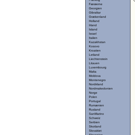
Færøerne
Georgien
Gibraltar
Grækenland
Holland
Irland
Island
Israel
Italien
Kazakhstan
Kosovo
Kroatien
Letland
Liechtenstein
Litauen
Luxembourg
Malta
Moldova
Montenegro
Nordirland
Nordmakedonien
Norge
Polen
Portugal
Rumænien
Rusland
SanMarino
Schweiz
Serbien
Skotland
Slovakiet
Slovenien