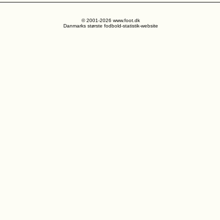
© 2001-2026 www.foot.dk
Danmarks største fodbold-statistik-website