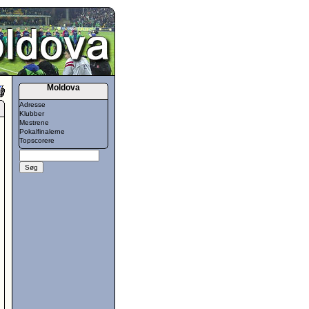
Moldova
Adresse
Klubber
Mestrene
Pokalfinalerne
Topscorere