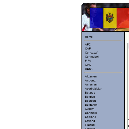
Home
AFC
CAF
Concacaf
Conmebol
FIFA
OFC
UEFA
Albanien
Andorra
Armenien
Aserbajdsjan
Belarus
Belgien
Bosnien
Bulgarien
Cypern
Danmark
England
Estland
Finland
Frankrig