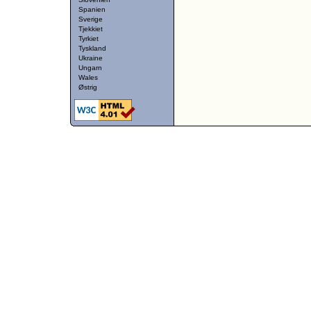
Spanien
Sverige
Tjekkiet
Tyrkiet
Tyskland
Ukraine
Ungarn
Wales
Østrig