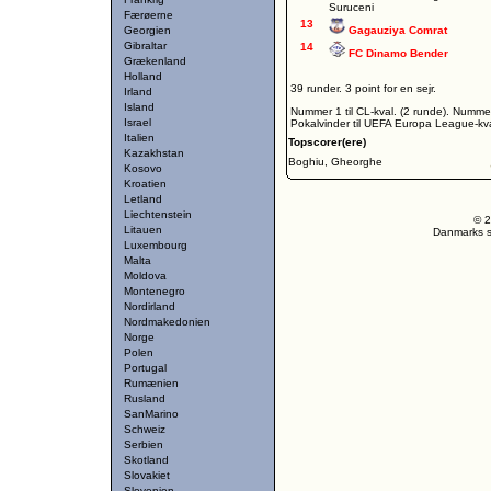
Suruceni
Færøerne
13
Georgien
Gagauziya Comrat
Gibraltar
14
FC Dinamo Bender
Grækenland
Holland
39 runder. 3 point for en sejr.
Irland
Island
Nummer 1 til CL-kval. (2 runde). Numme
Israel
Pokalvinder til UEFA Europa League-kva
Italien
Topscorer(ere)
Kazakhstan
Boghiu, Gheorghe
Kosovo
Kroatien
Letland
Liechtenstein
© 2
Litauen
Danmarks st
Luxembourg
Malta
Moldova
Montenegro
Nordirland
Nordmakedonien
Norge
Polen
Portugal
Rumænien
Rusland
SanMarino
Schweiz
Serbien
Skotland
Slovakiet
Slovenien