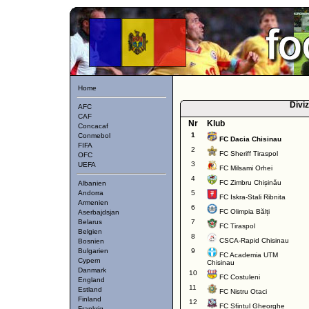
Home
Divi
AFC
CAF
Nr
Klub
Concacaf
1
Conmebol
FC Dacia Chisinau
FIFA
2
FC Sheriff Tiraspol
OFC
3
UEFA
FC Milsami Orhei
4
FC Zimbru Chișinău
Albanien
Andorra
5
FC Iskra-Stali Ribnita
Armenien
6
FC Olimpia Bălți
Aserbajdsjan
Belarus
7
FC Tiraspol
Belgien
8
CSCA-Rapid Chisinau
Bosnien
Bulgarien
9
FC Academia UTM
Cypern
Chisinau
Danmark
10
FC Costuleni
England
11
Estland
FC Nistru Otaci
Finland
12
FC Sfintul Gheorghe
Frankrig