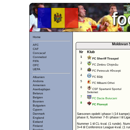
Home
Moldovan S
AFC
CAF
Nr
Klub
Concacaf
1
Conmebol
FC Sheriff Tiraspol
FIFA
2
FC Zimbru Chișinău
OFC
3
UEFA
FC Petrocub Hîncești
4
FC Bălți
Albanien
Andorra
5
FC Milsami Orhei
Armenien
6
CSF Spartanii Sportul
Aserbajdsjan
Selemet
Belarus
7
Belgien
FC Dacia Buiucani
Bosnien
8
FC Florești
Bulgarien
Cypern
Danmark
Sæsonen opdelt i phase I (14 kampe),
phase II, Nummer 7-8 i phase I til Liga
England
Estland
Nummer 1 til CL-kval. (1 runde). Num
Finland
3+4 til Conference League-kval. (1 ru
Frankrig