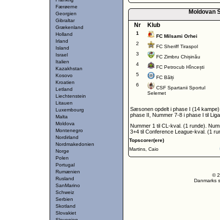
Færøerne
Moldovan S
Georgien
Gibraltar
Nr
Klub
Grækenland
1
Holland
FC Milsami Orhei
Irland
2
FC Sheriff Tiraspol
Island
3
Israel
FC Zimbru Chișinău
Italien
4
FC Petrocub Hîncești
Kazakhstan
5
Kosovo
FC Bălți
Kroatien
6
CSF Spartanii Sportul
Letland
Selemet
Liechtenstein
Litauen
Sæsonen opdelt i phase I (14 kampe),
Luxembourg
phase II, Nummer 7-8 i phase I til Liga
Malta
Moldova
Nummer 1 til CL-kval. (1 runde). Num
Montenegro
3+4 til Conference League-kval. (1 ru
Nordirland
Topscorer(ere)
Nordmakedonien
Martins, Caio
Norge
Polen
Portugal
Rumænien
© 2
Rusland
Danmarks st
SanMarino
Schweiz
Serbien
Skotland
Slovakiet
Slovenien