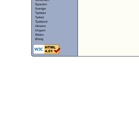
Spanien
Sverige
Tjekkiet
Tyrkiet
Tyskland
Ukraine
Ungarn
Wales
Østrig