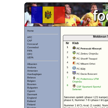
Home
Moldovan S
AFC
CAF
Nr
Klub
Concacaf
1
Conmebol
FC Petrocub Hîncești
FIFA
2
FC Zimbru Chișinău
OFC
3
UEFA
FC Sheriff Tiraspol
4
FC Milsami Orhei
Albanien
Andorra
5
FC Bălți
Armenien
6
FC Dacia Buiucani
Aserbajdsjan
Belarus
7
FC Politehnica UTM
Belgien
Chișinău
Bosnien
8
CSF Spartanii Sportul
Bulgarien
Selemet
Cypern
Danmark
Sæsonen opdelt i phase I (21 kampe),
England
phase II, Nummer 7-8 i phase I til Liga
Estland
Finland
Nummer 1 til CL-kval. (1 runde). Numm
Frankrig