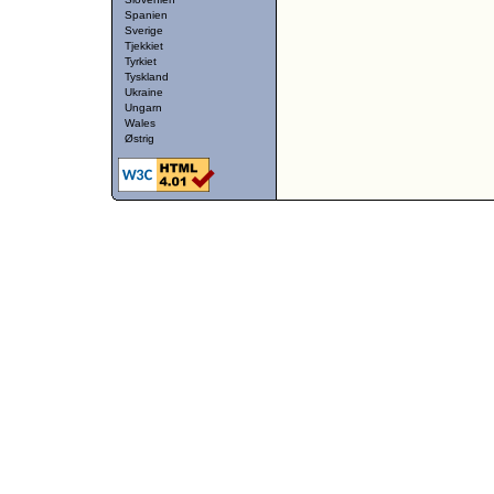
Spanien
Sverige
Tjekkiet
Tyrkiet
Tyskland
Ukraine
Ungarn
Wales
Østrig