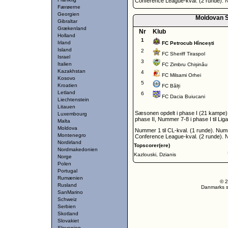
Conference League-kval. (2 runde). N
Færøerne
Georgien
Moldovan S
Gibraltar
Grækenland
Nr
Klub
Holland
1
Irland
FC Petrocub Hîncești
Island
2
FC Sheriff Tiraspol
Israel
3
Italien
FC Zimbru Chișinău
Kazakhstan
4
FC Milsami Orhei
Kosovo
5
Kroatien
FC Bălți
Letland
6
FC Dacia Buiucani
Liechtenstein
Litauen
Sæsonen opdelt i phase I (21 kampe),
Luxembourg
phase II, Nummer 7-8 i phase I til Liga
Malta
Moldova
Nummer 1 til CL-kval. (1 runde). Numm
Montenegro
Conference League-kval. (2 runde). N
Nordirland
Topscorer(ere)
Nordmakedonien
Kazlouski, Dzianis
Norge
Polen
Portugal
Rumænien
© 2
Rusland
Danmarks st
SanMarino
Schweiz
Serbien
Skotland
Slovakiet
Slovenien