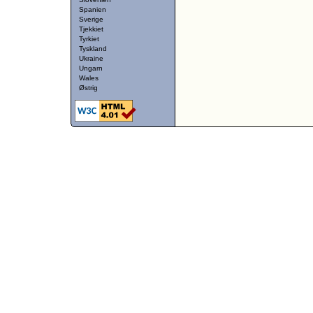
Spanien
Sverige
Tjekkiet
Tyrkiet
Tyskland
Ukraine
Ungarn
Wales
Østrig