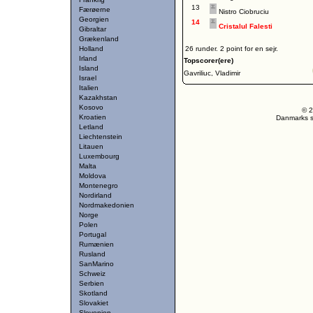
13
Færøerne
Nistro Ciobruciu
Georgien
14
Cristalul Falesti
Gibraltar
Grækenland
Holland
26 runder. 2 point for en sejr.
Irland
Topscorer(ere)
Island
Gavriliuc, Vladimir
Israel
Italien
Kazakhstan
Kosovo
© 2
Kroatien
Danmarks st
Letland
Liechtenstein
Litauen
Luxembourg
Malta
Moldova
Montenegro
Nordirland
Nordmakedonien
Norge
Polen
Portugal
Rumænien
Rusland
SanMarino
Schweiz
Serbien
Skotland
Slovakiet
Slovenien