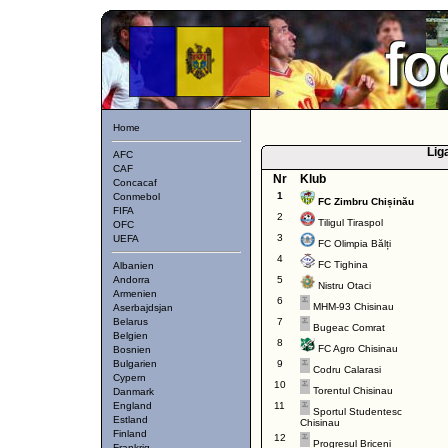
Home
Lig
AFC
CAF
Nr
Klub
Concacaf
1
Conmebol
FC Zimbru Chișinău
FIFA
2
Tiligul Tiraspol
OFC
3
UEFA
FC Olimpia Bălți
4
FC Tighina
Albanien
Andorra
5
Nistru Otaci
Armenien
6
MHM-93 Chisinau
Aserbajdsjan
Belarus
7
Bugeac Comrat
Belgien
8
FC Agro Chisinau
Bosnien
Bulgarien
9
Codru Calarasi
Cypern
10
Torentul Chisinau
Danmark
England
11
Sportul Studentesc
Estland
Chisinau
Finland
12
Progresul Briceni
Frankrig