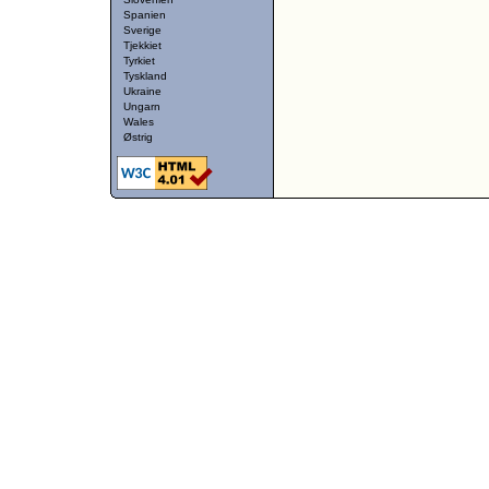
Spanien
Sverige
Tjekkiet
Tyrkiet
Tyskland
Ukraine
Ungarn
Wales
Østrig