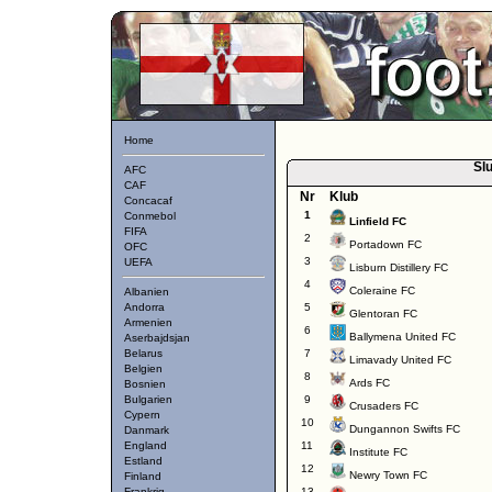
Home
Slu
AFC
CAF
Nr
Klub
Concacaf
1
Conmebol
Linfield FC
FIFA
2
Portadown FC
OFC
3
UEFA
Lisburn Distillery FC
4
Coleraine FC
Albanien
Andorra
5
Glentoran FC
Armenien
6
Ballymena United FC
Aserbajdsjan
Belarus
7
Limavady United FC
Belgien
8
Ards FC
Bosnien
Bulgarien
9
Crusaders FC
Cypern
10
Dungannon Swifts FC
Danmark
England
11
Institute FC
Estland
12
Newry Town FC
Finland
Frankrig
13