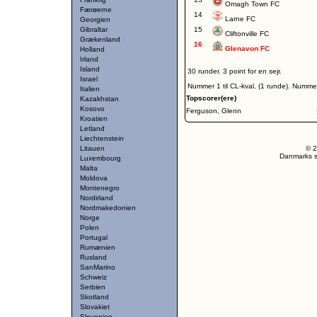
Omagh Town FC
Færøerne
14
Larne FC
Georgien
Gibraltar
15
Cliftonville FC
Grækenland
16
Glenavon FC
Holland
Irland
Island
30 runder. 3 point for en sejr.
Israel
Nummer 1 til CL-kval. (1 runde). Nummer
Italien
Topscorer(ere)
Kazakhstan
Kosovo
Ferguson, Glenn
Kroatien
Letland
Liechtenstein
Litauen
© 2
Danmarks st
Luxembourg
Malta
Moldova
Montenegro
Nordirland
Nordmakedonien
Norge
Polen
Portugal
Rumænien
Rusland
SanMarino
Schweiz
Serbien
Skotland
Slovakiet
Slovenien