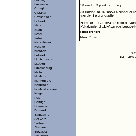
Færøerne
38 runder. 3 point for en sejr.
Georgien
38 runder i alt, inklusive 5 runder slu
Gibraltar
værdier fra grundspillet.
Grækenland
Holland
Nummer 1 til CL-kval. (2 runde). Num
Irland
Pokalvinder til UEFA Europa League-kv
Island
Topscorer(ere)
Israel
Allen, Curtis
Italien
Kazakhstan
Kosovo
Kroatien
© 2
Letland
Danmarks st
Liechtenstein
Litauen
Luxembourg
Malta
Moldova
Montenegro
Nordirland
Nordmakedonien
Norge
Polen
Portugal
Rumænien
Rusland
SanMarino
Schweiz
Serbien
Skotland
Slovakiet
Slovenien