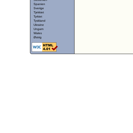
Spanien
Sverige
Tjekkiet
Tyrkiet
Tyskland
Ukraine
Ungarn
Wales
Østrig