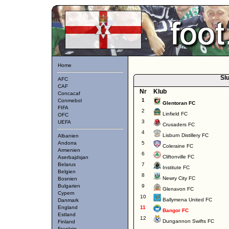
Home
Slu
AFC
CAF
Nr
Klub
Concacaf
1
Conmebol
Glentoran FC
FIFA
2
Linfield FC
OFC
3
UEFA
Crusaders FC
4
Lisburn Distillery FC
Albanien
Andorra
5
Coleraine FC
Armenien
6
Cliftonville FC
Aserbajdsjan
Belarus
7
Institute FC
Belgien
8
Newry City FC
Bosnien
Bulgarien
9
Glenavon FC
Cypern
10
Ballymena United FC
Danmark
England
11
Bangor FC
Estland
12
Dungannon Swifts FC
Finland
Frankrig