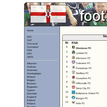
Home
Slu
AFC
CAF
Nr
Klub
Concacaf
1
Conmebol
Glentoran FC
FIFA
2
Linfield FC
OFC
3
UEFA
Glenavon FC
4
Coleraine FC
Albanien
Andorra
5
Portadown FC
Armenien
6
Distillery FC
Aserbajdsjan
Belarus
7
Crusaders FC
Belgien
8
Cliftonville FC
Bosnien
Bulgarien
9
Derry City FC
Cypern
10
Ballymena United FC
Danmark
England
11
Bangor FC
Estland
12
Ards FC
Finland
Frankrig