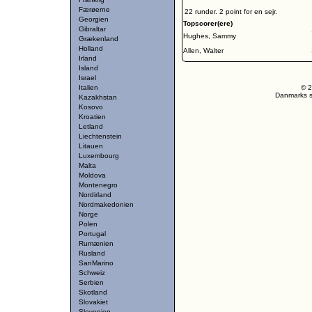
Færøerne
22 runder. 2 point for en sejr.
Georgien
Topscorer(ere)
Gibraltar
Hughes, Sammy
Grækenland
Holland
Allen, Walter
Irland
Island
Israel
Italien
© 2
Danmarks st
Kazakhstan
Kosovo
Kroatien
Letland
Liechtenstein
Litauen
Luxembourg
Malta
Moldova
Montenegro
Nordirland
Nordmakedonien
Norge
Polen
Portugal
Rumænien
Rusland
SanMarino
Schweiz
Serbien
Skotland
Slovakiet
Slovenien