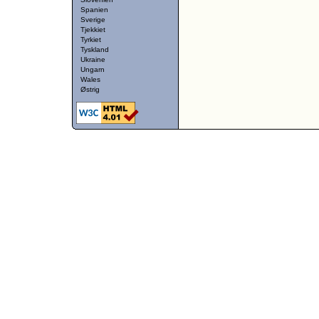
Spanien
Sverige
Tjekkiet
Tyrkiet
Tyskland
Ukraine
Ungarn
Wales
Østrig