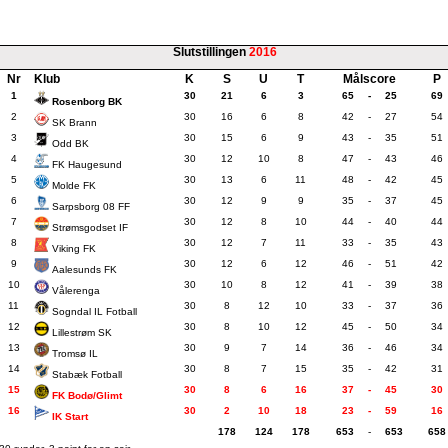
Slutstillingen
2016
Nr
Klub
K
S
U
T
Målscore
P
1
30
21
6
3
65
-
25
69
Rosenborg BK
2
30
16
6
8
42
-
27
54
SK Brann
3
30
15
6
9
43
-
35
51
Odd BK
4
30
12
10
8
47
-
43
46
FK Haugesund
5
30
13
6
11
48
-
42
45
Molde FK
6
30
12
9
9
35
-
37
45
Sarpsborg 08 FF
7
30
12
8
10
44
-
40
44
Strømsgodset IF
8
30
12
7
11
33
-
35
43
Viking FK
9
30
12
6
12
46
-
51
42
Aalesunds FK
10
30
10
8
12
41
-
39
38
Vålerenga
11
30
8
12
10
33
-
37
36
Sogndal IL Fotball
12
30
8
10
12
45
-
50
34
Lillestrøm SK
13
30
9
7
14
36
-
46
34
Tromsø IL
14
30
8
7
15
35
-
42
31
Stabæk Fotball
15
30
8
6
16
37
-
45
30
FK Bodø/Glimt
16
30
2
10
18
23
-
59
16
IK Start
178
124
178
653
-
653
658