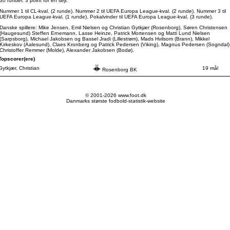
30 runder. 3 point for en sejr.
Nummer 1 til CL-kval. (2 runde). Nummer 2 til UEFA Europa League-kval. (2 runde). Nummer 3 til
UEFA Europa League-kval. (1 runde). Pokalvinder til UEFA Europa League-kval. (3 runde).
Danske spillere: Mike Jensen, Emil Nielsen og Christian Gytkjær (Rosenborg), Søren Christensen
(Haugesund) Steffen Ernemann, Lasse Heinze, Patrick Mortensen og Matti Lund Nielsen
(Sarpsborg), Michael Jakobsen og Bassel Jradi (Lillestrøm), Mads Hvilsom (Brann), Mikkel
Kirkeskov (Aalesund), Claes Kronberg og Patrick Pedersen (Viking), Magnus Pedersen (Sogndal)
Christoffer Remmer (Molde), Alexander Jakobsen (Bodø).
Topscorer(ere)
Gytkjær, Christian
19 mål
Rosenborg BK
© 2001-2026 www.foot.dk
Danmarks største fodbold-statistik-website