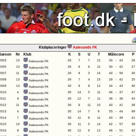
Klubplaceringer
Aalesunds FK
Sæson
Nr
Klub
K
S
U
T
Målscore
P
2003
13
26
7
7
12
30
-
43
28
Aalesunds FK
2005
13
26
6
9
11
30
-
42
27
Aalesunds FK
2007
11
26
9
3
14
40
-
56
30
Aalesunds FK
2008
13
26
7
4
15
29
-
42
25
Aalesunds FK
2009
13
30
9
9
12
34
-
43
36
Aalesunds FK
2010
4
30
14
5
11
46
-
37
47
Aalesunds FK
2011
9
30
12
7
11
36
-
38
43
Aalesunds FK
2012
11
30
9
11
10
40
-
41
38
Aalesunds FK
2013
4
30
14
7
9
55
-
44
49
Aalesunds FK
2014
7
30
11
8
11
40
-
39
41
Aalesunds FK
2015
10
30
11
5
14
42
-
57
38
Aalesunds FK
2016
9
30
12
6
12
46
-
51
42
Aalesunds FK