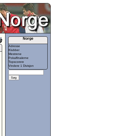
Norge
Adresse
Klubber
Mestrene
Pokalfinalerne
Topscorere
Vindere 1 Divisjon