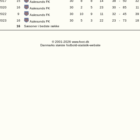
2017
15
30
8
8
14
38
-
50
32
Aalesunds FK
2020
16
30
2
5
23
30
-
85
11
Aalesunds FK
2022
9
30
10
9
11
32
-
45
39
Aalesunds FK
2023
16
30
5
3
22
23
-
73
18
Aalesunds FK
16
Sæsoner i bedste række
© 2001-2026 www.foot.dk
Danmarks største fodbold-statistik-website