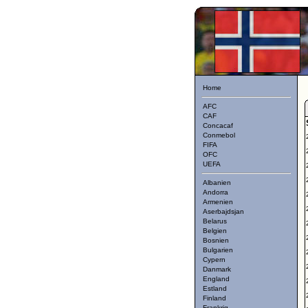
Home
AFC
CAF
Concacaf
Conmebol
FIFA
OFC
UEFA
Albanien
Andorra
Armenien
Aserbajdsjan
Belarus
Belgien
Bosnien
Bulgarien
Cypern
Danmark
England
Estland
Finland
Frankrig