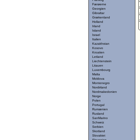
Færøerne
Georgien
Gibraltar
Grækenland
Holland
Irland
Island
Israel
Italien
Kazakhstan
Kosovo
Kroatien
Letland
Liechtenstein
Litauen
Luxembourg
Malta
Moldova
Montenegro
Nordirland
Nordmakedonien
Norge
Polen
Portugal
Rumænien
Rusland
SanMarino
Schweiz
Serbien
Skotland
Slovakiet
Slovenien