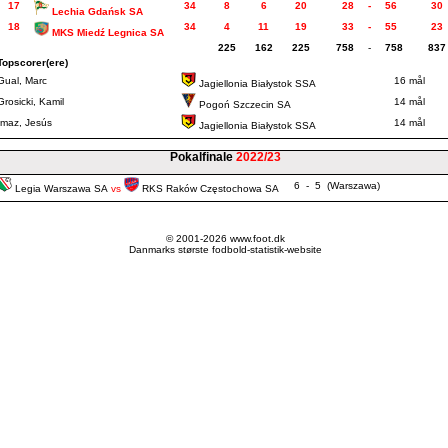
17
34
8
6
20
28
-
56
30
Lechia Gdańsk SA
18
34
4
11
19
33
-
55
23
MKS Miedź Legnica SA
225
162
225
758
-
758
837
Topscorer(ere)
Gual, Marc
16 mål
Jagiellonia Białystok SSA
Grosicki, Kamil
14 mål
Pogoń Szczecin SA
Imaz, Jesús
14 mål
Jagiellonia Białystok SSA
Pokalfinale
2022/23
6 - 5 (Warszawa)
Legia Warszawa SA
vs
RKS Raków Częstochowa SA
© 2001-2026 www.foot.dk
Danmarks største fodbold-statistik-website