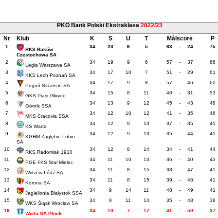
PKO Bank Polski Ekstraklasa
2022/23
Nr
Klub
K
S
U
T
Målscore
P
1
34
23
6
5
63
-
24
75
RKS Raków
Częstochowa SA
2
34
19
9
6
57
-
37
66
Legia Warszawa SA
3
34
17
10
7
51
-
29
61
KKS Lech Poznań SA
4
34
17
9
8
57
-
46
60
Pogoń Szczecin SA
5
34
15
8
11
40
-
31
53
GKS Piast Gliwice
6
34
13
9
12
45
-
43
48
Górnik SSA
7
34
12
10
12
41
-
35
46
MKS Cracovia SSA
8
34
12
9
13
37
-
35
45
KS Warta
9
34
12
9
13
35
-
44
45
KGHM Zagłębie Lubin
SA
10
34
12
8
14
34
-
41
44
RKS Radomiak 1910
11
34
11
10
13
36
-
40
43
PGE FKS Stal Mielec
12
34
11
8
15
38
-
47
41
Widzew Łódź SA
13
34
11
8
15
39
-
48
41
Korona SA
14
34
9
14
11
48
-
49
41
Jagiellonia Białystok SSA
15
34
9
11
14
35
-
48
38
WKS Śląsk Wroclaw SA
16
34
10
7
17
41
-
50
37
Wisła SA Płock