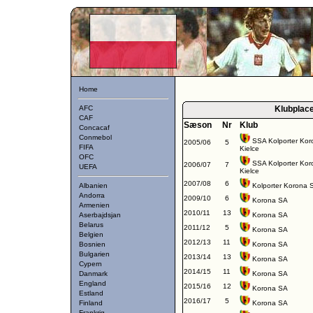
Home
AFC
Klubplac
CAF
Sæson
Nr
Klub
Concacaf
Conmebol
SSA Kolporter Kor
2005/06
5
FIFA
Kielce
OFC
SSA Kolporter Kor
2006/07
7
UEFA
Kielce
2007/08
6
Albanien
Kolporter Korona 
Andorra
2009/10
6
Korona SA
Armenien
2010/11
13
Aserbajdsjan
Korona SA
Belarus
2011/12
5
Korona SA
Belgien
2012/13
11
Bosnien
Korona SA
Bulgarien
2013/14
13
Korona SA
Cypern
2014/15
11
Danmark
Korona SA
England
2015/16
12
Korona SA
Estland
2016/17
5
Finland
Korona SA
Frankrig