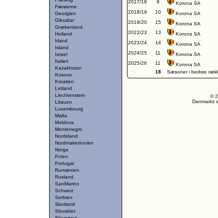
2017/18
8
Korona SA
Færøerne
2018/19
10
Georgien
Korona SA
Gibraltar
2019/20
15
Korona SA
Grækenland
2022/23
13
Holland
Korona SA
Irland
2023/24
14
Korona SA
Island
2024/25
11
Israel
Korona SA
Italien
2025/26
11
Korona SA
Kazakhstan
18
Sæsoner i bedste ræk
Kosovo
Kroatien
Letland
Liechtenstein
© 2
Danmarks st
Litauen
Luxembourg
Malta
Moldova
Montenegro
Nordirland
Nordmakedonien
Norge
Polen
Portugal
Rumænien
Rusland
SanMarino
Schweiz
Serbien
Skotland
Slovakiet
Slovenien