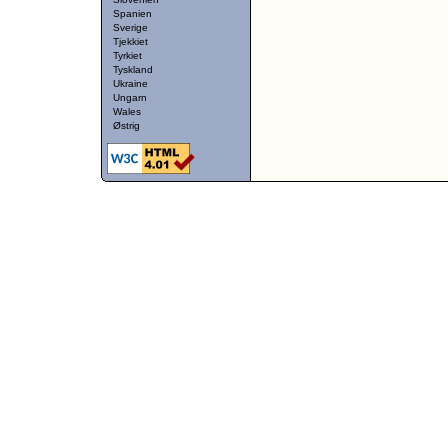
Spanien
Sverige
Tjekkiet
Tyrkiet
Tyskland
Ukraine
Ungarn
Wales
Østrig