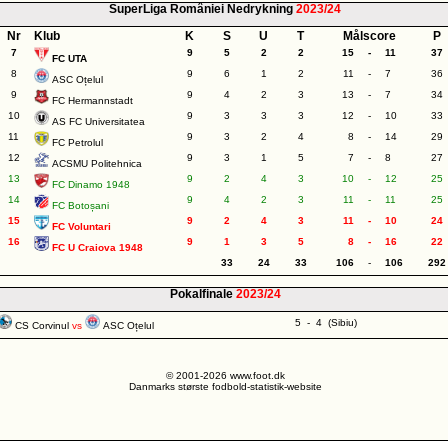
SuperLiga României Nedrykning
2023/24
Nr
Klub
K
S
U
T
Målscore
P
7
9
5
2
2
15
-
11
37
FC UTA
8
9
6
1
2
11
-
7
36
ASC Oțelul
9
9
4
2
3
13
-
7
34
FC Hermannstadt
10
9
3
3
3
12
-
10
33
AS FC Universitatea
11
9
3
2
4
8
-
14
29
FC Petrolul
12
9
3
1
5
7
-
8
27
ACSMU Politehnica
13
9
2
4
3
10
-
12
25
FC Dinamo 1948
14
9
4
2
3
11
-
11
25
FC Botoșani
15
9
2
4
3
11
-
10
24
FC Voluntari
16
9
1
3
5
8
-
16
22
FC U Craiova 1948
33
24
33
106
-
106
292
Pokalfinale
2023/24
5 - 4 (Sibiu)
CS Corvinul
vs
ASC Oțelul
© 2001-2026 www.foot.dk
Danmarks største fodbold-statistik-website