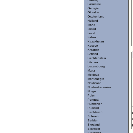
Færøerne
Georgien
Gibraltar
Grækenland
Holland
Irland
Island
Israel
Italien
Kazakhstan
Kosovo
Kroatien
Letland
Liechtenstein
Litauen
Luxembourg
Malta
Moldova
Montenegro
Nordirland
Nordmakedonien
Norge
Polen
Portugal
Rumænien
Rusland
SanMarino
Schweiz
Serbien
Skotland
Slovakiet
Slovenien