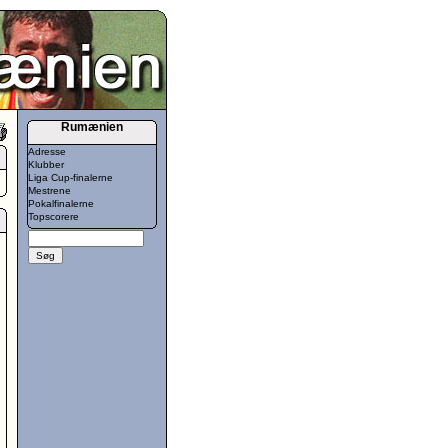
Rumænien
Adresse
Klubber
Liga Cup-finalerne
Mestrene
Pokalfinalerne
Topscorere