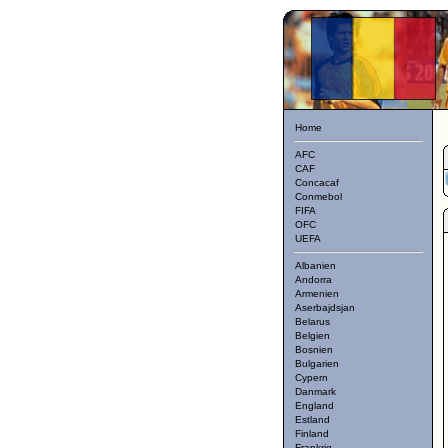
Home
AFC
CAF
Concacaf
Conmebol
FIFA
OFC
UEFA
Albanien
Andorra
Armenien
Aserbajdsjan
Belarus
Belgien
Bosnien
Bulgarien
Cypern
Danmark
England
Estland
Finland
Frankrig