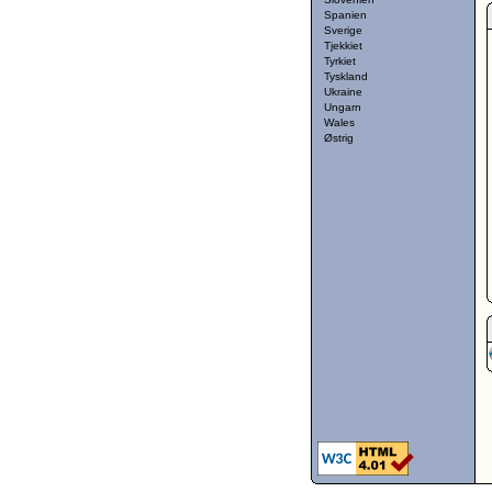
Spanien
Sverige
Tjekkiet
Tyrkiet
Tyskland
Ukraine
Ungarn
Wales
Østrig