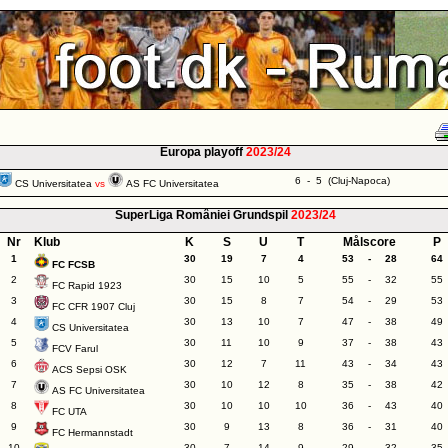
Europa playoff
2023/24
6 - 5 (Cluj-Napoca)
CS Universitatea
vs
AS FC Universitatea
SuperLiga României Grundspil
2023/24
Nr
Klub
K
S
U
T
Målscore
P
1
30
19
7
4
53
-
28
64
FC FCSB
2
30
15
10
5
55
-
32
55
FC Rapid 1923
3
30
15
8
7
54
-
29
53
FC CFR 1907 Cluj
4
30
13
10
7
47
-
38
49
CS Universitatea
5
30
11
10
9
37
-
38
43
FCV Farul
6
30
12
7
11
43
-
34
43
ACS Sepsi OSK
7
30
10
12
8
35
-
38
42
AS FC Universitatea
8
30
10
10
10
36
-
43
40
FC UTA
9
30
9
13
8
36
-
31
40
FC Hermannstadt
10
30
7
14
9
29
-
32
35