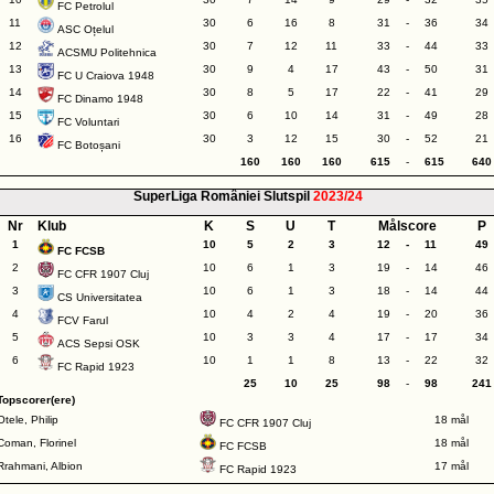
FC Petrolul
11
30
6
16
8
31
-
36
34
ASC Oțelul
12
30
7
12
11
33
-
44
33
ACSMU Politehnica
13
30
9
4
17
43
-
50
31
FC U Craiova 1948
14
30
8
5
17
22
-
41
29
FC Dinamo 1948
15
30
6
10
14
31
-
49
28
FC Voluntari
16
30
3
12
15
30
-
52
21
FC Botoșani
160
160
160
615
-
615
640
SuperLiga României Slutspil
2023/24
Nr
Klub
K
S
U
T
Målscore
P
1
10
5
2
3
12
-
11
49
FC FCSB
2
10
6
1
3
19
-
14
46
FC CFR 1907 Cluj
3
10
6
1
3
18
-
14
44
CS Universitatea
4
10
4
2
4
19
-
20
36
FCV Farul
5
10
3
3
4
17
-
17
34
ACS Sepsi OSK
6
10
1
1
8
13
-
22
32
FC Rapid 1923
25
10
25
98
-
98
241
Topscorer(ere)
Otele, Philip
18 mål
FC CFR 1907 Cluj
Coman, Florinel
18 mål
FC FCSB
Rrahmani, Albion
17 mål
FC Rapid 1923