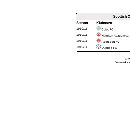
Scottish 
Sæson
Klubnavn
1910/11
Celtic FC
1910/11
Hamilton Academical
1910/11
Aberdeen FC
1910/11
Dundee FC
© 2
Danmarks st